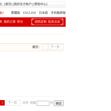
册
] . [
首页
] [
我的东方帐户
] [
帮助中心
]
繁體版
ENGLISH 日本語
手机触屏版
夹
我的订单
积分
团购定制
批发洽谈
翻页：
下一页
1
下一页
共页
到第
页