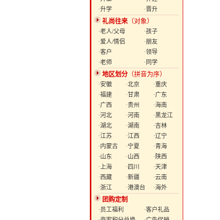
·升学
·晋升
礼尚往来
（对象）
·老人/父母
·孩子
·爱人/情侣
·朋友
·客户
·领导
·老师
·同学
地区划分
（拼音为序）
·安徽
·北京
·重庆
·福建
·甘肃
·广东
·广西
·贵州
·海南
·河北
·河南
·黑龙江
·湖北
·湖南
·吉林
·江苏
·江西
·辽宁
·内蒙古
·宁夏
·青海
·山东
·山西
·陕西
·上海
·四川
·天津
·西藏
·新疆
·云南
·浙江
·港澳台
·海外
团购定制
·员工福利
·客户礼品