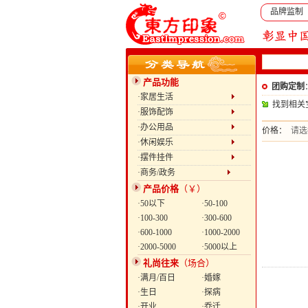
品牌监制
产品功能
团购定制
·家居生活
找到相关
·服饰配饰
·办公用品
价格：
请选
·休闲娱乐
·摆件挂件
·商务/政务
产品价格
（￥）
·50以下
·50-100
·100-300
·300-600
·600-1000
·1000-2000
·2000-5000
·5000以上
礼尚往来
（场合）
·满月/百日
·婚嫁
·生日
·探病
·开业
·乔迁