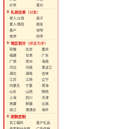
·升学
·晋升
礼尚往来
（对象）
·老人/父母
·孩子
·爱人/情侣
·朋友
·客户
·领导
·老师
·同学
地区划分
（拼音为序）
·安徽
·北京
·重庆
·福建
·甘肃
·广东
·广西
·贵州
·海南
·河北
·河南
·黑龙江
·湖北
·湖南
·吉林
·江苏
·江西
·辽宁
·内蒙古
·宁夏
·青海
·山东
·山西
·陕西
·上海
·四川
·天津
·西藏
·新疆
·云南
·浙江
·港澳台
·海外
团购定制
·员工福利
·客户礼品