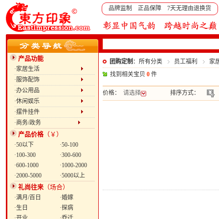
品牌监制 正品保障 7天无理由退换货
产品功能
团购定制
：所有分类
员工福利
家
·家居生活
找到相关宝贝
0
件
·服饰配饰
·办公用品
价格：
请选择
排序方式：
·休闲娱乐
·摆件挂件
·商务/政务
产品价格
（￥）
·50以下
·50-100
·100-300
·300-600
·600-1000
·1000-2000
·2000-5000
·5000以上
礼尚往来
（场合）
·满月/百日
·婚嫁
·生日
·探病
·开业
·乔迁