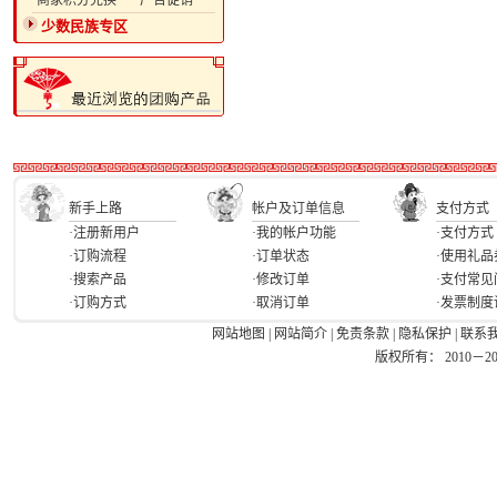
·商家积分兑换
·广告促销
少数民族专区
新手上路
帐户及订单信息
支付方式
·注册新用户
·我的帐户功能
·支付方式
·订购流程
·订单状态
·使用礼品
·搜索产品
·修改订单
·支付常见
·订购方式
·取消订单
·发票制度
网站地图
|
网站简介
|
免责条款
|
隐私保护
|
联系
版权所有： 2010－2026 Ea