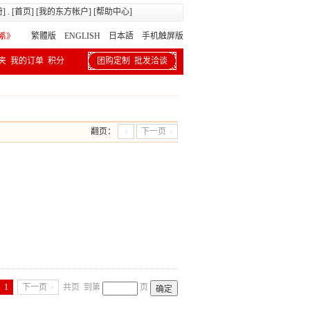
册
] . [
首页
] [
我的东方帐户
] [
帮助中心
]
繁體版
ENGLISH 日本語
手机触屏版
夹
我的订单
积分
团购定制
批发洽谈
翻页：
下一页
1
下一页
共页
到第
页