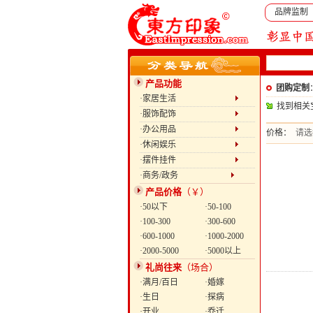
品牌监制
产品功能
团购定制
·家居生活
找到相关
·服饰配饰
·办公用品
价格：
请选
·休闲娱乐
·摆件挂件
·商务/政务
产品价格
（￥）
·50以下
·50-100
·100-300
·300-600
·600-1000
·1000-2000
·2000-5000
·5000以上
礼尚往来
（场合）
·满月/百日
·婚嫁
·生日
·探病
·开业
·乔迁