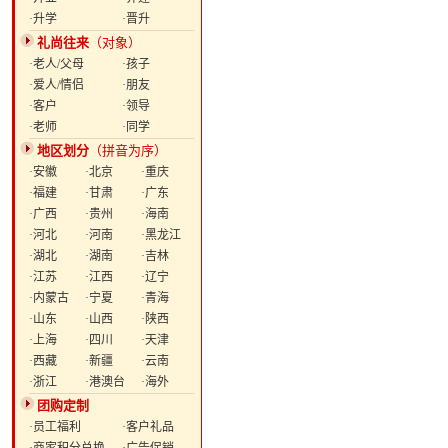
·升学
·晋升
礼尚往来
（对象）
·老人/父母
·孩子
·爱人/情侣
·朋友
·客户
·领导
·老师
·同学
地区划分
（拼音为序）
·安徽
·北京
·重庆
·福建
·甘肃
·广东
·广西
·贵州
·海南
·河北
·河南
·黑龙江
·湖北
·湖南
·吉林
·江苏
·江西
·辽宁
·内蒙古
·宁夏
·青海
·山东
·山西
·陕西
·上海
·四川
·天津
·西藏
·新疆
·云南
·浙江
·港澳台
·海外
团购定制
·员工福利
·客户礼品