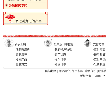
·商家积分兑换
·广告促销
少数民族专区
新手上路
帐户及订单信息
支付方式
·注册新用户
·我的帐户功能
·支付方式
·订购流程
·订单状态
·使用礼品
·搜索产品
·修改订单
·支付常见
·订购方式
·取消订单
·发票制度
网站地图
|
网站简介
|
免责条款
|
隐私保护
|
联系
版权所有： 2010－2026 Ea