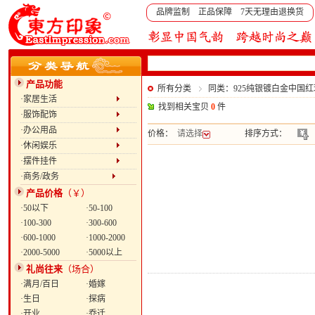
品牌监制 正品保障 7天无理由退换货
产品功能
所有分类
同类：925纯银镀白金中国
·家居生活
找到相关宝贝
0
件
·服饰配饰
·办公用品
价格：
请选择
排序方式：
·休闲娱乐
·摆件挂件
·商务/政务
产品价格
（￥）
·50以下
·50-100
·100-300
·300-600
·600-1000
·1000-2000
·2000-5000
·5000以上
礼尚往来
（场合）
·满月/百日
·婚嫁
·生日
·探病
·开业
·乔迁