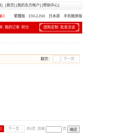
册
] . [
首页
] [
我的东方帐户
] [
帮助中心
]
繁體版
ENGLISH 日本語
手机触屏版
夹
我的订单
积分
团购定制
批发洽谈
翻页：
下一页
1
下一页
共0页
到第
页