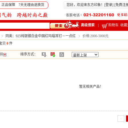
 正品保障 7天无理由退换货
您好，欢迎来东方印象！[
登录
] [
免费注
高级搜索
|
购物车
收藏
同类：925纯银镀白金中国红玛瑙耳钉－一点红
价格:2000-5000元
宝贝
0
件
择
排序方式：
暂无相关产品！