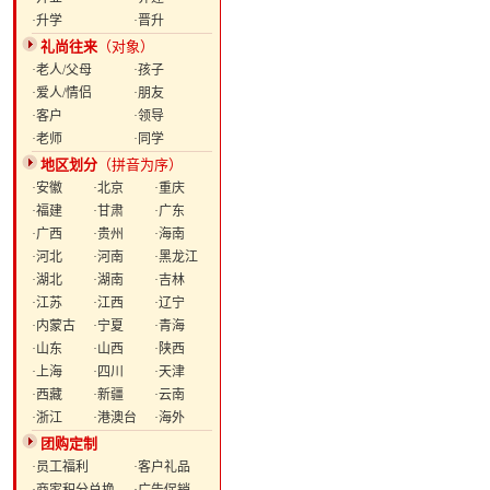
·升学
·晋升
礼尚往来
（对象）
·老人/父母
·孩子
·爱人/情侣
·朋友
·客户
·领导
·老师
·同学
地区划分
（拼音为序）
·安徽
·北京
·重庆
·福建
·甘肃
·广东
·广西
·贵州
·海南
·河北
·河南
·黑龙江
·湖北
·湖南
·吉林
·江苏
·江西
·辽宁
·内蒙古
·宁夏
·青海
·山东
·山西
·陕西
·上海
·四川
·天津
·西藏
·新疆
·云南
·浙江
·港澳台
·海外
团购定制
·员工福利
·客户礼品