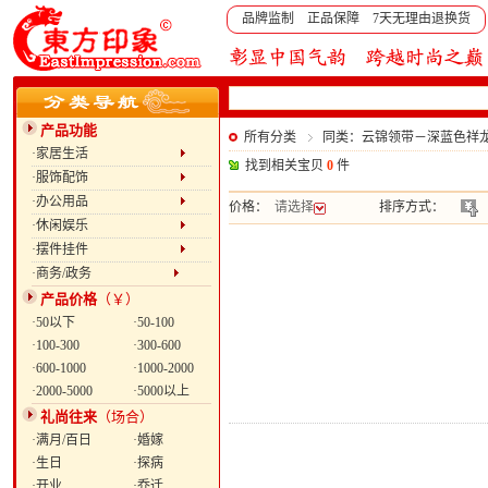
品牌监制 正品保障 7天无理由退换货
产品功能
所有分类
同类：云锦领带－深蓝色祥
·家居生活
找到相关宝贝
0
件
·服饰配饰
·办公用品
价格：
请选择
排序方式：
·休闲娱乐
·摆件挂件
·商务/政务
产品价格
（￥）
·50以下
·50-100
·100-300
·300-600
·600-1000
·1000-2000
·2000-5000
·5000以上
礼尚往来
（场合）
·满月/百日
·婚嫁
·生日
·探病
·开业
·乔迁