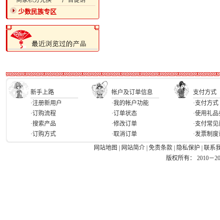
·商家积分兑换
·广告促销
少数民族专区
新手上路
帐户及订单信息
支付方式
·注册新用户
·我的帐户功能
·支付方式
·订购流程
·订单状态
·使用礼品
·搜索产品
·修改订单
·支付常见
·订购方式
·取消订单
·发票制度
网站地图
|
网站简介
|
免责条款
|
隐私保护
|
联系
版权所有： 2010－2026 Ea