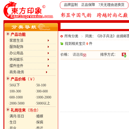
品牌监制 正品保障 7天无理由退换货
产品功能
所有分类
同类：《孙子兵法》丝绸邮
·家居生活
找到相关宝贝
0
件
·服饰配饰
·办公用品
价格：
请选择
排序方式：
·休闲娱乐
·摆件挂件
·商务/政务
产品价格
（￥）
·50以下
·50-100
·100-300
·300-600
·600-1000
·1000-2000
·2000-5000
·5000以上
礼尚往来
（场合）
·满月/百日
·婚嫁
·生日
·探病
·开业
·乔迁