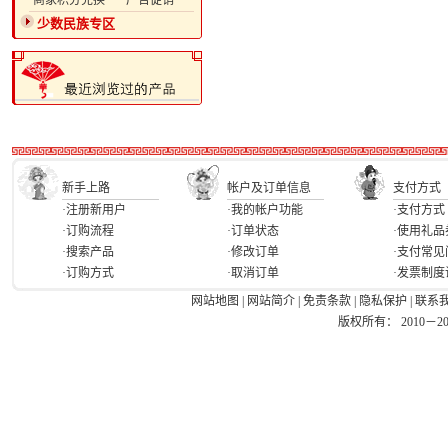
·商家积分兑换
·广告促销
少数民族专区
新手上路
帐户及订单信息
支付方式
·注册新用户
·我的帐户功能
·支付方式
·订购流程
·订单状态
·使用礼品
·搜索产品
·修改订单
·支付常见
·订购方式
·取消订单
·发票制度
网站地图
|
网站简介
|
免责条款
|
隐私保护
|
联系
版权所有： 2010－2026 Ea