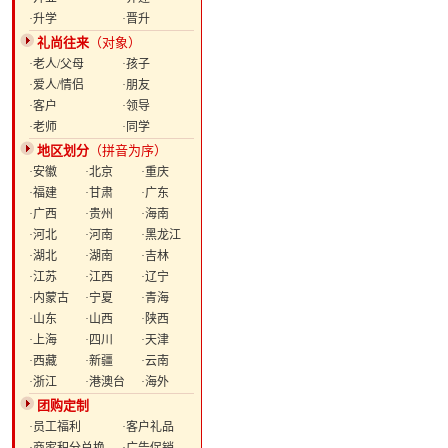
·升学
·晋升
礼尚往来
（对象）
·老人/父母
·孩子
·爱人/情侣
·朋友
·客户
·领导
·老师
·同学
地区划分
（拼音为序）
·安徽
·北京
·重庆
·福建
·甘肃
·广东
·广西
·贵州
·海南
·河北
·河南
·黑龙江
·湖北
·湖南
·吉林
·江苏
·江西
·辽宁
·内蒙古
·宁夏
·青海
·山东
·山西
·陕西
·上海
·四川
·天津
·西藏
·新疆
·云南
·浙江
·港澳台
·海外
团购定制
·员工福利
·客户礼品