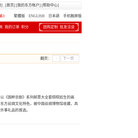
册
] . [
首页
] [
我的东方帐户
] [
帮助中心
]
繁體版
ENGLISH 日本語
手机触屏版
夹
我的订单
积分
团购定制
批发洽谈
翻页：
下一页
加以《国粹京剧》系列邮票大全套栩栩如生的画
的东方丝绸文化特色，被中国丝绸博物馆收藏，具
、外事礼品的首选。