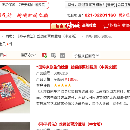
 正品保障 7天无理由退换货
您好，欢迎来东方印象！[
登录
] [
免费注
高级搜索
|
购物车
收藏
同类：《孙子兵法》丝绸邮票珍藏册（中文版）
价格:1000-2000元
宝贝
4
件
择
排序方式：
“国粹京剧生角脸谱”丝绸邮票珍藏册（中英文版）
产品编号：00003310
产品价格：
￥3200
￥1180元
客户评价：
《国粹京剧生角脸谱丝绸邮票珍藏册》以高档丝绸为材料，
面，仿古书籍精装本装帧，再现我国传统文化的风貌和浓郁
有较高的艺术欣赏价值和收藏价值，是个人收藏、商务礼品
《孙子兵法》丝绸邮票珍藏册（中文版）