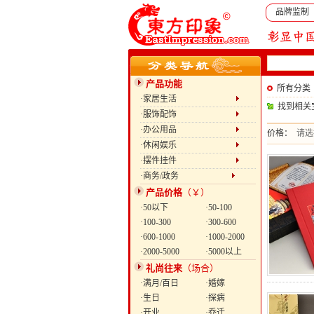
品牌监制
产品功能
所有分类
·家居生活
找到相关
·服饰配饰
·办公用品
价格：
请选
·休闲娱乐
·摆件挂件
·商务/政务
产品价格
（￥）
·50以下
·50-100
·100-300
·300-600
·600-1000
·1000-2000
·2000-5000
·5000以上
礼尚往来
（场合）
·满月/百日
·婚嫁
·生日
·探病
·开业
·乔迁