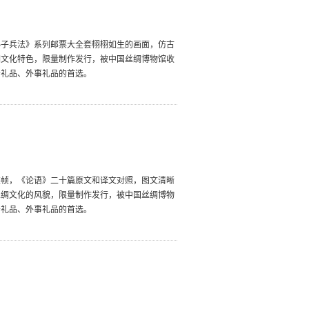
孙子兵法》系列邮票大全套栩栩如生的画面，仿古
绸文化特色，限量制作发行，被中国丝绸博物馆收
务礼品、外事礼品的首选。
装帧，《论语》二十篇原文和译文对照，图文清晰
丝绸文化的风貌，限量制作发行，被中国丝绸博物
务礼品、外事礼品的首选。