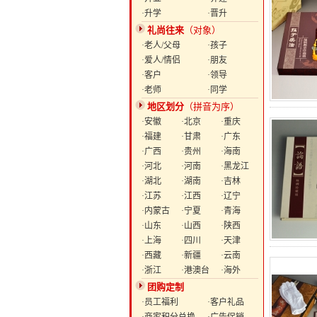
·升学
·晋升
礼尚往来
（对象）
·老人/父母
·孩子
·爱人/情侣
·朋友
·客户
·领导
·老师
·同学
地区划分
（拼音为序）
·安徽
·北京
·重庆
·福建
·甘肃
·广东
·广西
·贵州
·海南
·河北
·河南
·黑龙江
·湖北
·湖南
·吉林
·江苏
·江西
·辽宁
·内蒙古
·宁夏
·青海
·山东
·山西
·陕西
·上海
·四川
·天津
·西藏
·新疆
·云南
·浙江
·港澳台
·海外
团购定制
·员工福利
·客户礼品