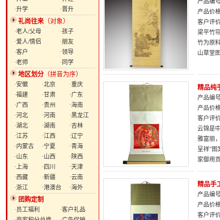
产品编号：
·升学
·晋升
产品价
礼尚往来
（对象）
客户评
·老人/父母
·孩子
梁平竹帘
·爱人/情侣
·朋友
竹为原
·客户
·领导
山草堂
·老师
·同学
地区划分
（拼音为序）
·安徽
·北京
·重庆
精品纯
·福建
·甘肃
·广东
产品编号：
·广西
·贵州
·海南
产品价
·河北
·河南
·黑龙江
客户评
·湖北
·湖南
·吉林
云锦是
·江苏
·江西
·辽宁
雅富丽，
·内蒙古
·宁夏
·青海
呈祥”
·山东
·山西
·陕西
家御用
·上海
·四川
·天津
·西藏
·新疆
·云南
精品手
·浙江
·港澳台
·海外
产品编号：
团购定制
产品价
·员工福利
·客户礼品
客户评