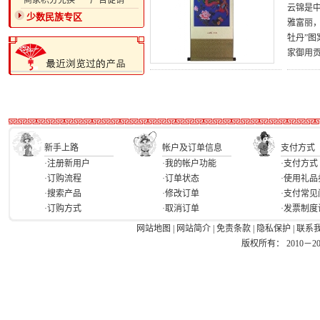
·商家积分兑换
·广告促销
云锦是
少数民族专区
雅富丽，
牡丹”
家御用
新手上路
帐户及订单信息
支付方式
·注册新用户
·我的帐户功能
·支付方式
·订购流程
·订单状态
·使用礼品
·搜索产品
·修改订单
·支付常见
·订购方式
·取消订单
·发票制度
网站地图
|
网站简介
|
免责条款
|
隐私保护
|
联系
版权所有： 2010－2026 Ea