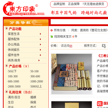
品牌监制 正品保障 7天无理由退换货
产品功能
所有分类
同类：唐周昉《簪花仕女图
·家居生活
找到相关宝贝
4
件
·服饰配饰
·办公用品
价格：
请选择
排序方式：
·休闲娱乐
·摆件挂件
《三希
·商务/政务
产品编号：
产品价格
（￥）
产品价
客户评
·50以下
·50-100
传世臻
·100-300
·300-600
统的书
·600-1000
·1000-2000
记、印
·2000-5000
·5000以上
高端馈
礼尚往来
（场合）
·满月/百日
·婚嫁
·生日
·探病
国
·开业
·乔迁