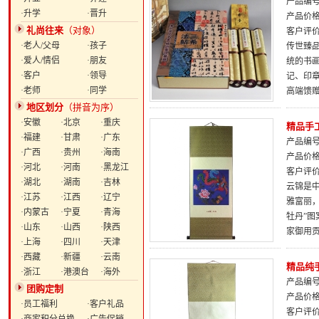
产品编号：
·升学
·晋升
产品价
礼尚往来
（对象）
客户评
·老人/父母
·孩子
传世臻
·爱人/情侣
·朋友
统的书
·客户
·领导
记、印
·老师
·同学
高端馈
地区划分
（拼音为序）
·安徽
·北京
·重庆
精品手
·福建
·甘肃
·广东
产品编号：
·广西
·贵州
·海南
产品价
·河北
·河南
·黑龙江
客户评
·湖北
·湖南
·吉林
云锦是
·江苏
·江西
·辽宁
雅富丽，
·内蒙古
·宁夏
·青海
牡丹”
·山东
·山西
·陕西
家御用
·上海
·四川
·天津
·西藏
·新疆
·云南
精品纯
·浙江
·港澳台
·海外
产品编号：
团购定制
产品价
·员工福利
·客户礼品
客户评