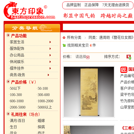
品牌监制 正品保障 7天无理由退换货
产品功能
所有分类
同类：唐周昉《簪花仕女图
·家居生活
找到相关宝贝
4
件
·服饰配饰
·办公用品
价格：
请选择
排序方式：
·休闲娱乐
·摆件挂件
国
·商务/政务
产品编号：
产品价格
（￥）
产品价
·50以下
·50-100
客户评
·100-300
·300-600
梁平竹帘
·600-1000
·1000-2000
竹为原
·2000-5000
·5000以上
山草堂
礼尚往来
（场合）
·满月/百日
·婚嫁
·生日
·探病
《三希
·开业
·乔迁