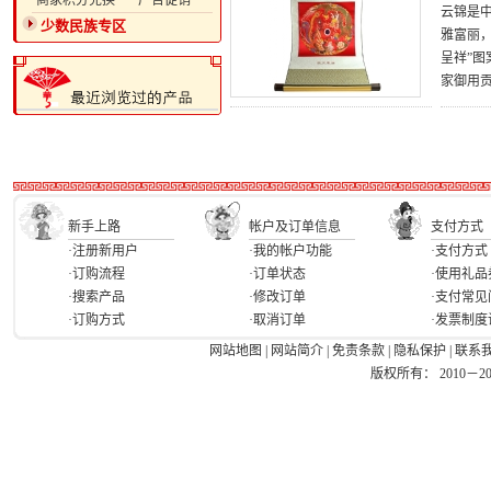
·商家积分兑换
·广告促销
云锦是
少数民族专区
雅富丽，
呈祥”
家御用
新手上路
帐户及订单信息
支付方式
·注册新用户
·我的帐户功能
·支付方式
·订购流程
·订单状态
·使用礼品
·搜索产品
·修改订单
·支付常见
·订购方式
·取消订单
·发票制度
网站地图
|
网站简介
|
免责条款
|
隐私保护
|
联系
版权所有： 2010－2026 Ea