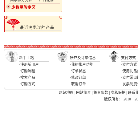
·商家积分兑换
·广告促销
少数民族专区
新手上路
帐户及订单信息
支付方式
·注册新用户
·我的帐户功能
·支付方式
·订购流程
·订单状态
·使用礼品
·搜索产品
·修改订单
·支付常见
·订购方式
·取消订单
·发票制度
网站地图
|
网站简介
|
免责条款
|
隐私保护
|
联系
版权所有： 2010－2026 Ea