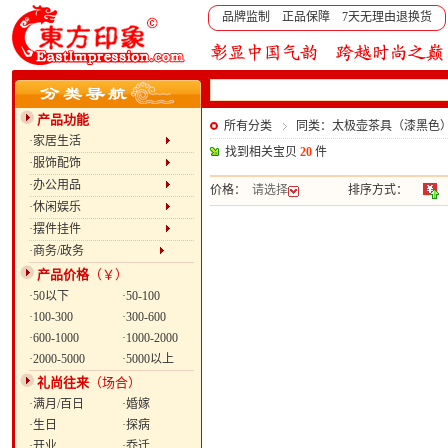
品牌监制 正品保障 7天无理由退换货
产品功能
所有分类
同类：太极壶茶具（漆黑色
·家居生活
找到相关宝贝
20
件
·服饰配饰
·办公用品
价格：
请选择
排序方式：
·休闲娱乐
·摆件挂件
·商务/政务
产品价格
（￥）
·50以下
·50-100
·100-300
·300-600
·600-1000
·1000-2000
·2000-5000
·5000以上
礼尚往来
（场合）
·满月/百日
·婚嫁
·生日
·探病
·开业
·乔迁