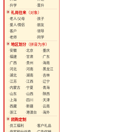
·升学
·晋升
礼尚往来
（对象）
·老人/父母
·孩子
·爱人/情侣
·朋友
·客户
·领导
·老师
·同学
地区划分
（拼音为序）
·安徽
·北京
·重庆
·福建
·甘肃
·广东
·广西
·贵州
·海南
·河北
·河南
·黑龙江
·湖北
·湖南
·吉林
·江苏
·江西
·辽宁
·内蒙古
·宁夏
·青海
·山东
·山西
·陕西
·上海
·四川
·天津
·西藏
·新疆
·云南
·浙江
·港澳台
·海外
团购定制
·员工福利
·客户礼品