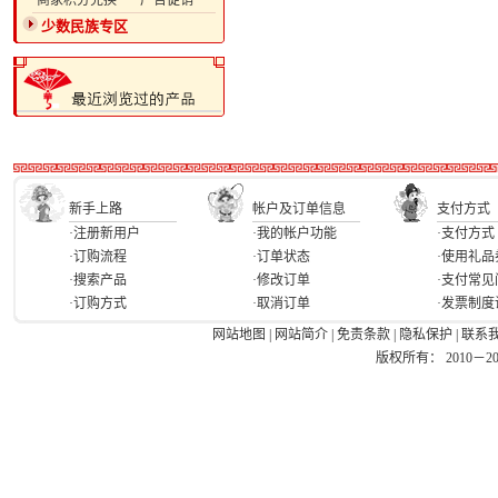
·商家积分兑换
·广告促销
少数民族专区
新手上路
帐户及订单信息
支付方式
·注册新用户
·我的帐户功能
·支付方式
·订购流程
·订单状态
·使用礼品
·搜索产品
·修改订单
·支付常见
·订购方式
·取消订单
·发票制度
网站地图
|
网站简介
|
免责条款
|
隐私保护
|
联系
版权所有： 2010－2026 Ea