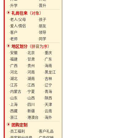
·升学
·晋升
礼尚往来
（对象）
·老人/父母
·孩子
·爱人/情侣
·朋友
·客户
·领导
·老师
·同学
地区划分
（拼音为序）
·安徽
·北京
·重庆
·福建
·甘肃
·广东
·广西
·贵州
·海南
·河北
·河南
·黑龙江
·湖北
·湖南
·吉林
·江苏
·江西
·辽宁
·内蒙古
·宁夏
·青海
·山东
·山西
·陕西
·上海
·四川
·天津
·西藏
·新疆
·云南
·浙江
·港澳台
·海外
团购定制
·员工福利
·客户礼品