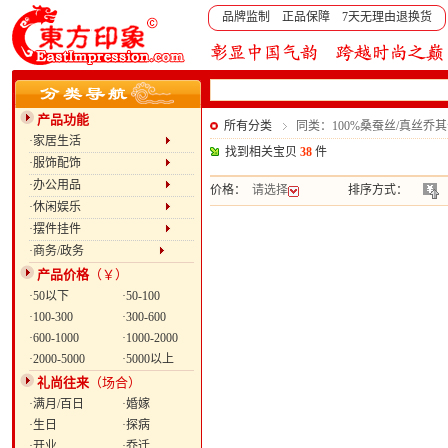
品牌监制 正品保障 7天无理由退换货
产品功能
所有分类
同类：100%桑蚕丝/真丝
·家居生活
找到相关宝贝
38
件
·服饰配饰
·办公用品
价格：
请选择
排序方式：
·休闲娱乐
·摆件挂件
·商务/政务
产品价格
（￥）
·50以下
·50-100
·100-300
·300-600
·600-1000
·1000-2000
·2000-5000
·5000以上
礼尚往来
（场合）
·满月/百日
·婚嫁
·生日
·探病
·开业
·乔迁