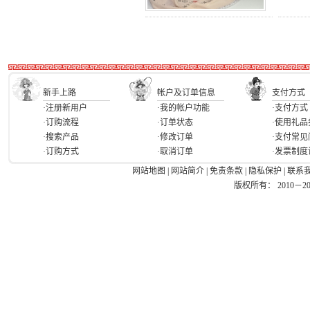
新手上路
帐户及订单信息
支付方式
·注册新用户
·我的帐户功能
·支付方式
·订购流程
·订单状态
·使用礼品
·搜索产品
·修改订单
·支付常见
·订购方式
·取消订单
·发票制度
网站地图
|
网站简介
|
免责条款
|
隐私保护
|
联系
版权所有： 2010－2026 Ea