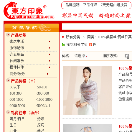
品牌监制 正品保障 7天无理由退换货
产品功能
所有分类
同类：100%桑蚕丝/真丝
·家居生活
找到相关宝贝
15
件
·服饰配饰
·办公用品
价格：
请选择
排序方式：
·休闲娱乐
·摆件挂件
100
·商务/政务
产品编号：
产品价格
（￥）
产品价
客户评
·50以下
·50-100
该丝巾
·100-300
·300-600
傲雪凌
·600-1000
·1000-2000
·2000-5000
·5000以上
礼尚往来
（场合）
·满月/百日
·婚嫁
·生日
·探病
100
·开业
·乔迁