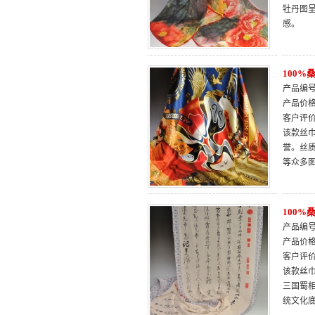
牡丹图
感。
100
产品编号：
产品价
客户评
该款丝巾
誉。丝
等众多
100
产品编号：
产品价
客户评
该款丝
三国蜀
统文化