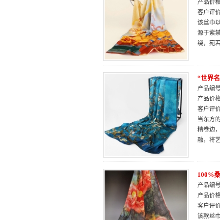
产品价
客户评
该丝巾
源于紫
绕，宛
“世界
产品编号：
产品价
客户评
当东方
精卷边
融，将
100
产品编号：
产品价
客户评
该款丝