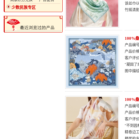
·商家积分兑换
·广告促销
该丝巾以
少数民族专区
竹摇清
100
产品编号：
产品价
客户评
“凝固了
图中描
100
产品编号：
产品价
客户评
“不到园
精卷边
栖居的