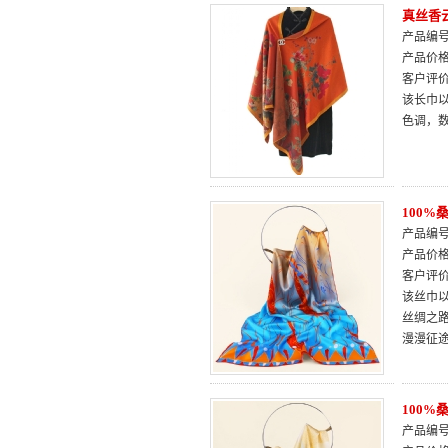
真丝香
产品编号：
产品价
客户评
该长巾以
色调，
100
产品编号：
产品价
客户评
该丝巾
丝绸之
漫漫征
100
产品编号：