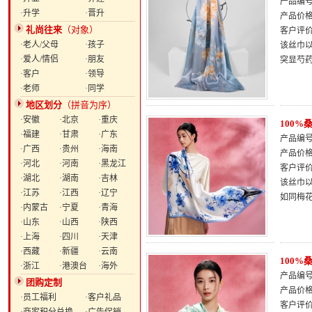
产品编号：
·升学
·晋升
产品价
礼尚往来
（对象）
客户评
·老人/父母
·孩子
该丝巾以
·爱人/情侣
·朋友
突显芍
·客户
·领导
·老师
·同学
地区划分
（拼音为序）
·安徽
·北京
·重庆
100
·福建
·甘肃
·广东
产品编号：
·广西
·贵州
·海南
产品价
·河北
·河南
·黑龙江
客户评
·湖北
·湖南
·吉林
该丝巾
·江苏
·江西
·辽宁
如同梅
·内蒙古
·宁夏
·青海
·山东
·山西
·陕西
·上海
·四川
·天津
·西藏
·新疆
·云南
100
·浙江
·港澳台
·海外
产品编号：
团购定制
产品价
·员工福利
·客户礼品
客户评