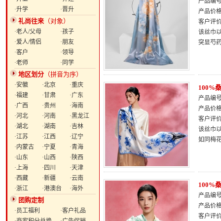
产品编号：
·升学
·晋升
产品价
礼尚往来
（对象）
客户评
·老人/父母
·孩子
该丝巾以
·爱人/情侣
·朋友
突显芍
·客户
·领导
·老师
·同学
地区划分
（拼音为序）
·安徽
·北京
·重庆
100
·福建
·甘肃
·广东
产品编号：
·广西
·贵州
·海南
产品价
·河北
·河南
·黑龙江
客户评
·湖北
·湖南
·吉林
该丝巾
·江苏
·江西
·辽宁
如同梅
·内蒙古
·宁夏
·青海
·山东
·山西
·陕西
·上海
·四川
·天津
·西藏
·新疆
·云南
100
·浙江
·港澳台
·海外
产品编号：
团购定制
产品价
·员工福利
·客户礼品
客户评