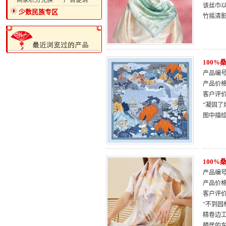
·商家积分兑换
·广告促销
该丝巾以
少数民族专区
竹摇清
100
产品编号：
产品价
客户评
“凝固了
图中描
100
产品编号：
产品价
客户评
“不到园
精卷边
栖居的