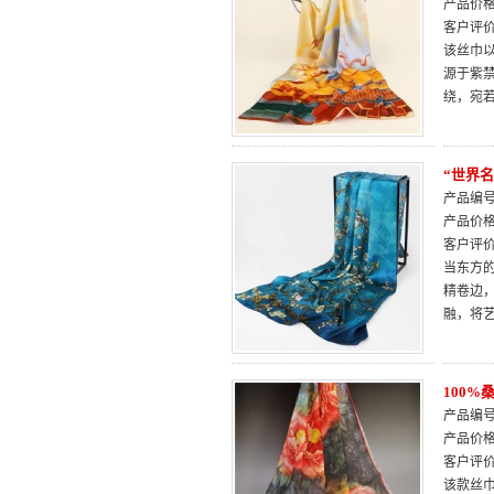
产品价
客户评
该丝巾
源于紫
绕，宛
“世界
产品编号：
产品价
客户评
当东方
精卷边
融，将
100
产品编号：
产品价
客户评
该款丝