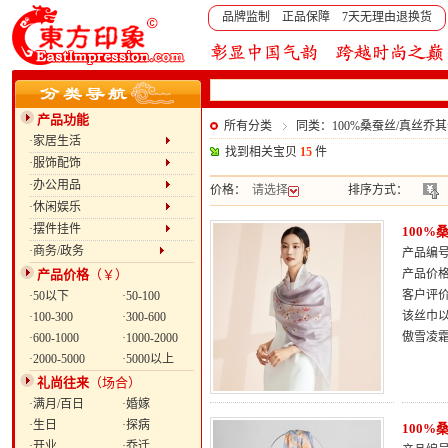
品牌监制 正品保障 7天无理由退换货
产品功能
所有分类
同类：100%桑蚕丝/真丝
·家居生活
找到相关宝贝
15
件
·服饰配饰
·办公用品
价格：
请选择
排序方式：
·休闲娱乐
·摆件挂件
100
·商务/政务
产品编号：
产品价格
（￥）
产品价
客户评
·50以下
·50-100
该丝巾
·100-300
·300-600
傲雪凌
·600-1000
·1000-2000
·2000-5000
·5000以上
礼尚往来
（场合）
·满月/百日
·婚嫁
·生日
·探病
100
·开业
·乔迁