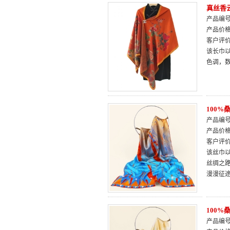
真丝香
产品编号：
产品价
客户评
该长巾以
色调，
100
产品编号：
产品价
客户评
该丝巾
丝绸之
漫漫征
100
产品编号：