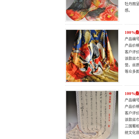
牡丹图
感。
100
产品编号：
产品价
客户评
该款丝巾
誉。丝
等众多
100
产品编号：
产品价
客户评
该款丝
三国蜀
统文化