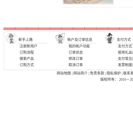
新手上路
帐户及订单信息
支付方式
·注册新用户
·我的帐户功能
·支付方式
·订购流程
·订单状态
·使用礼品
·搜索产品
·修改订单
·支付常见
·订购方式
·取消订单
·发票制度
网站地图
|
网站简介
|
免责条款
|
隐私保护
|
联系
版权所有： 2010－2026 Ea