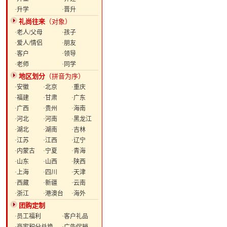
·升学
·晋升
礼尚往来
（对象）
·老人/父母
·孩子
·爱人/情侣
·朋友
·客户
·领导
·老师
·同学
地区划分
（拼音为序）
·安徽
·北京
·重庆
·福建
·甘肃
·广东
·广西
·贵州
·海南
·河北
·河南
·黑龙江
·湖北
·湖南
·吉林
·江苏
·江西
·辽宁
·内蒙古
·宁夏
·青海
·山东
·山西
·陕西
·上海
·四川
·天津
·西藏
·新疆
·云南
·浙江
·港澳台
·海外
团购定制
·员工福利
·客户礼品