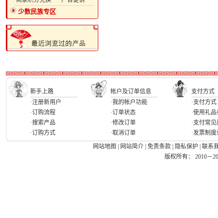
·商家积分兑换
·广告促销
少数民族专区
新手上路
帐户及订单信息
支付方式
·注册新用户
·我的帐户功能
·支付方式
·订购流程
·订单状态
·使用礼品
·搜索产品
·修改订单
·支付常见
·订购方式
·取消订单
·发票制度
网站地图
|
网站简介
|
免责条款
|
隐私保护
|
联系
版权所有： 2010－2026 Ea