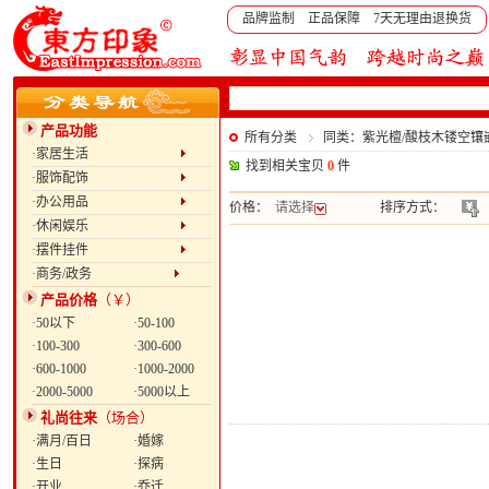
品牌监制 正品保障 7天无理由退换货
产品功能
所有分类
同类：紫光檀/酸枝木镂空镶
·家居生活
找到相关宝贝
0
件
·服饰配饰
·办公用品
价格：
请选择
排序方式：
·休闲娱乐
·摆件挂件
·商务/政务
产品价格
（￥）
·50以下
·50-100
·100-300
·300-600
·600-1000
·1000-2000
·2000-5000
·5000以上
礼尚往来
（场合）
·满月/百日
·婚嫁
·生日
·探病
·开业
·乔迁