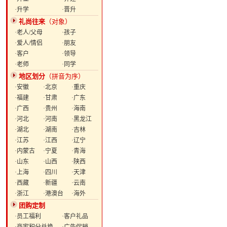
·升学
·晋升
礼尚往来
（对象）
·老人/父母
·孩子
·爱人/情侣
·朋友
·客户
·领导
·老师
·同学
地区划分
（拼音为序）
·安徽
·北京
·重庆
·福建
·甘肃
·广东
·广西
·贵州
·海南
·河北
·河南
·黑龙江
·湖北
·湖南
·吉林
·江苏
·江西
·辽宁
·内蒙古
·宁夏
·青海
·山东
·山西
·陕西
·上海
·四川
·天津
·西藏
·新疆
·云南
·浙江
·港澳台
·海外
团购定制
·员工福利
·客户礼品