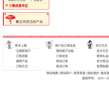
·商家积分兑换
·广告促销
少数民族专区
新手上路
帐户及订单信息
支付方式
·注册新用户
·我的帐户功能
·支付方式
·订购流程
·订单状态
·使用礼品
·搜索产品
·修改订单
·支付常见
·订购方式
·取消订单
·发票制度
网站地图
|
网站简介
|
免责条款
|
隐私保护
|
联系
版权所有： 2010－2026 Ea