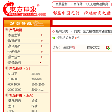
品牌监制 正品保障 7天无理由退换货
产品功能
所有分类
同类：紫光檀/酸枝木镂空镶
·家居生活
找到相关宝贝
0
件
·服饰配饰
·办公用品
价格：
请选择
排序方式：
·休闲娱乐
·摆件挂件
·商务/政务
产品价格
（￥）
·50以下
·50-100
·100-300
·300-600
·600-1000
·1000-2000
·2000-5000
·5000以上
礼尚往来
（场合）
·满月/百日
·婚嫁
·生日
·探病
·开业
·乔迁