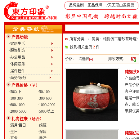
品牌监制 正品保障 7天无理由退换货
产品功能
所有分类
同类：纯锡仿古磨砂茶叶罐
·家居生活
找到相关宝贝
2
件
·服饰配饰
·办公用品
价格：
请选择
排序方式：
·休闲娱乐
·摆件挂件
纯锡茶
·商务/政务
产品编号：
产品价格
（￥）
产品价
客户评
·50以下
·50-100
这是一
·100-300
·300-600
点，能
·600-1000
·1000-2000
细腻优
·2000-5000
·5000以上
礼尚往来
（场合）
·满月/百日
·婚嫁
·生日
·探病
纯锡仿
·开业
·乔迁