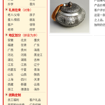
产品编号：
·升学
·晋升
产品价
礼尚往来
（对象）
客户评
·老人/父母
·孩子
这是一
·爱人/情侣
·朋友
之上品
·客户
·领导
独特的
·老师
·同学
地区划分
（拼音为序）
·安徽
·北京
·重庆
·福建
·甘肃
·广东
·广西
·贵州
·海南
·河北
·河南
·黑龙江
·湖北
·湖南
·吉林
·江苏
·江西
·辽宁
·内蒙古
·宁夏
·青海
·山东
·山西
·陕西
·上海
·四川
·天津
·西藏
·新疆
·云南
·浙江
·港澳台
·海外
团购定制
·员工福利
·客户礼品