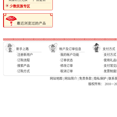
·商家积分兑换
·广告促销
少数民族专区
新手上路
帐户及订单信息
支付方式
·注册新用户
·我的帐户功能
·支付方式
·订购流程
·订单状态
·使用礼品
·搜索产品
·修改订单
·支付常见
·订购方式
·取消订单
·发票制度
网站地图
|
网站简介
|
免责条款
|
隐私保护
|
联系
版权所有： 2010－2026 Ea