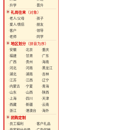
·升学
·晋升
礼尚往来
（对象）
·老人/父母
·孩子
·爱人/情侣
·朋友
·客户
·领导
·老师
·同学
地区划分
（拼音为序）
·安徽
·北京
·重庆
·福建
·甘肃
·广东
·广西
·贵州
·海南
·河北
·河南
·黑龙江
·湖北
·湖南
·吉林
·江苏
·江西
·辽宁
·内蒙古
·宁夏
·青海
·山东
·山西
·陕西
·上海
·四川
·天津
·西藏
·新疆
·云南
·浙江
·港澳台
·海外
团购定制
·员工福利
·客户礼品