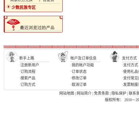
·商家积分兑换
·广告促销
少数民族专区
新手上路
帐户及订单信息
支付方式
·注册新用户
·我的帐户功能
·支付方式
·订购流程
·订单状态
·使用礼品
·搜索产品
·修改订单
·支付常见
·订购方式
·取消订单
·发票制度
网站地图
|
网站简介
|
免责条款
|
隐私保护
|
联系
版权所有： 2010－2026 Ea