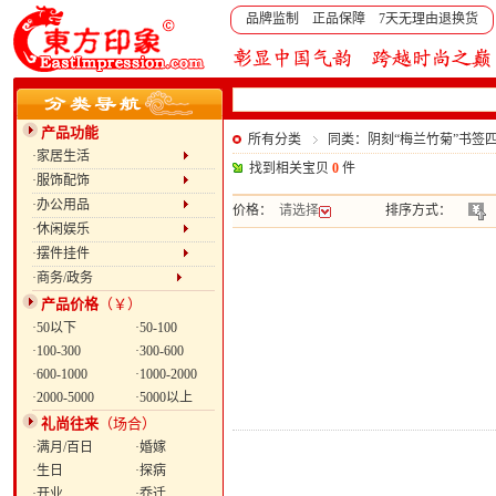
品牌监制 正品保障 7天无理由退换货
产品功能
所有分类
同类：阴刻“梅兰竹菊”书签
·家居生活
找到相关宝贝
0
件
·服饰配饰
·办公用品
价格：
请选择
排序方式：
·休闲娱乐
·摆件挂件
·商务/政务
产品价格
（￥）
·50以下
·50-100
·100-300
·300-600
·600-1000
·1000-2000
·2000-5000
·5000以上
礼尚往来
（场合）
·满月/百日
·婚嫁
·生日
·探病
·开业
·乔迁