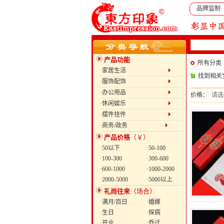
品牌监制
产品功能
所有分类
·家居生活
找到相关
·服饰配饰
·办公用品
价格：
请选
·休闲娱乐
·摆件挂件
·商务/政务
产品价格
（￥）
·50以下
·50-100
·100-300
·300-600
·600-1000
·1000-2000
·2000-5000
·5000以上
礼尚往来
（场合）
·满月/百日
·婚嫁
·生日
·探病
·开业
·乔迁