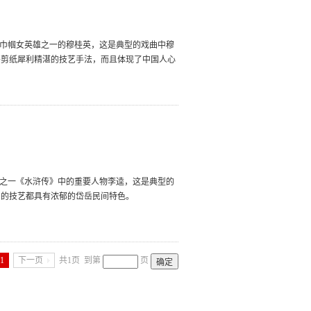
大巾帼女英雄之一的穆桂英，这是典型的戏曲中穆
岳剪纸犀利精湛的技艺手法，而且体现了中国人心
著之一《水浒传》中的重要人物李逵，这是典型的
利的技艺都具有浓郁的岱岳民间特色。
1
下一页
共1页
到第
页