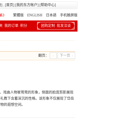
册
] . [
首页
] [
我的东方帐户
] [
帮助中心
]
繁體版
ENGLISH 日本語
手机触屏版
夹
我的订单
积分
团购定制
批发洽谈
翻页：
下一页
说、戏曲人物崔莺莺的形象，侧面的脸庞剪影展现
建礼教下含蓄深沉的性格。该形象不仅展现了岱岳
人物的遐想空间。