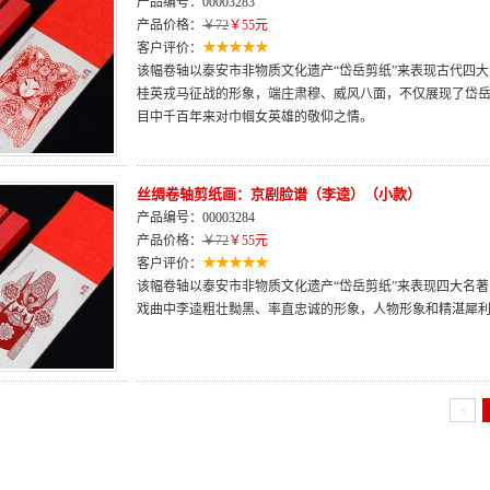
产品编号：00003283
产品价格：
￥72
￥55元
客户评价：
该幅卷轴以泰安市非物质文化遗产“岱岳剪纸”来表现古代四
桂英戎马征战的形象，端庄肃穆、威风八面，不仅展现了岱
目中千百年来对巾帼女英雄的敬仰之情。
丝绸卷轴剪纸画：京剧脸谱（李逵）（小款）
产品编号：00003284
产品价格：
￥72
￥55元
客户评价：
该幅卷轴以泰安市非物质文化遗产“岱岳剪纸”来表现四大名
戏曲中李逵粗壮黝黑、率直忠诚的形象，人物形象和精湛犀