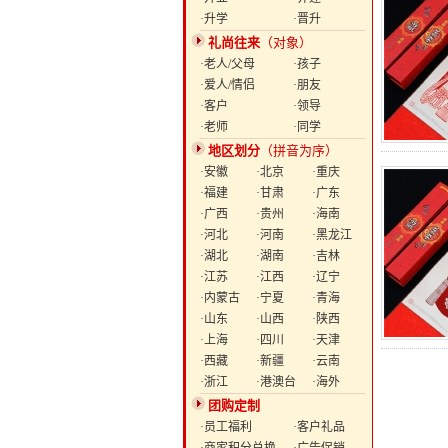
·升学
·晋升
礼尚往来
（对象）
·老人/父母
·孩子
·爱人/情侣
·朋友
·客户
·领导
·老师
·同学
地区划分
（拼音为序）
·安徽
·北京
·重庆
·福建
·甘肃
·广东
·广西
·贵州
·海南
·河北
·河南
·黑龙江
·湖北
·湖南
·吉林
·江苏
·江西
·辽宁
·内蒙古
·宁夏
·青海
·山东
·山西
·陕西
·上海
·四川
·天津
·西藏
·新疆
·云南
·浙江
·港澳台
·海外
团购定制
·员工福利
·客户礼品