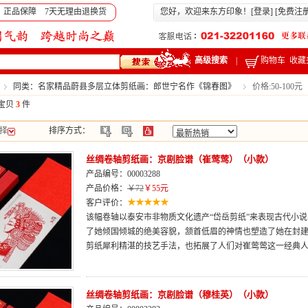
 正品保障 7天无理由退换货
您好，欢迎来东方印象！[
登录
] [
免费注
高级搜索
|
购物车
收藏
同类：名家精品蔚县多层立体剪纸画：郎世宁名作《锦春图》
价格:50-100元
宝贝
3
件
择
排序方式：
丝绸卷轴剪纸画：京剧脸谱（崔莺莺）（小款）
产品编号：00003288
产品价格：
￥72
￥55元
客户评价：
该幅卷轴以泰安市非物质文化遗产“岱岳剪纸”来表现古代小
了她倾国倾城的绝美容貌，颔首低眉的神情也塑造了她在封
剪纸犀利精湛的技艺手法，也拓展了人们对崔莺莺这一经典
丝绸卷轴剪纸画：京剧脸谱（穆桂英）（小款）