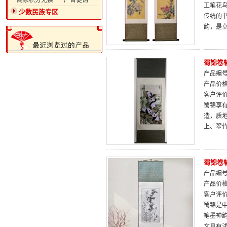
·商家积分兑换
·广告促销
工笔花
少数民族专区
传统的
韵，是
蜀锦卷
产品编号：
产品价
客户评
蜀锦享
造，质
上、翠
蜀锦卷
产品编号：
产品价
客户评
蜀锦是
笔墨神
文具有