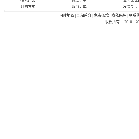
·搜索产品
·修改订单
·支付常见
·订购方式
·取消订单
·发票制度
网站地图
|
网站简介
|
免责条款
|
隐私保护
|
联系
版权所有： 2010－2026 Ea