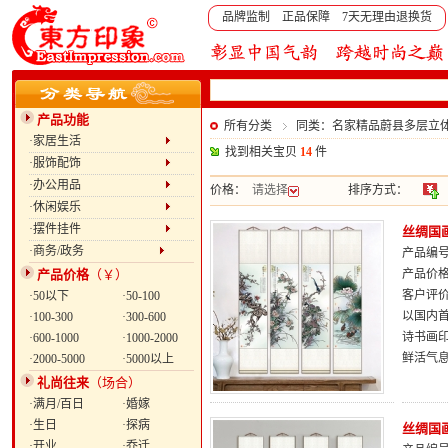
品牌监制 正品保障 7天无理由退换货
产品功能
所有分类
同类：名家精品蔚县多层立
·家居生活
找到相关宝贝
14
件
·服饰配饰
·办公用品
价格：
请选择
排序方式：
·休闲娱乐
·摆件挂件
丝绸国
·商务/政务
产品编号：
产品价格
（￥）
产品价
客户评
·50以下
·50-100
以国内
·100-300
·300-600
诗书画
·600-1000
·1000-2000
鲜活气
·2000-5000
·5000以上
礼尚往来
（场合）
·满月/百日
·婚嫁
·生日
·探病
丝绸国
·开业
·乔迁