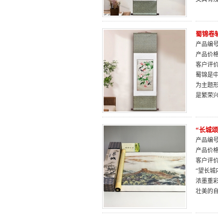
蜀锦卷
产品编号：
产品价
客户评
蜀锦是中
为主题
是繁荣
“长城
产品编号：
产品价
客户评
“望长
浓墨重
壮美的