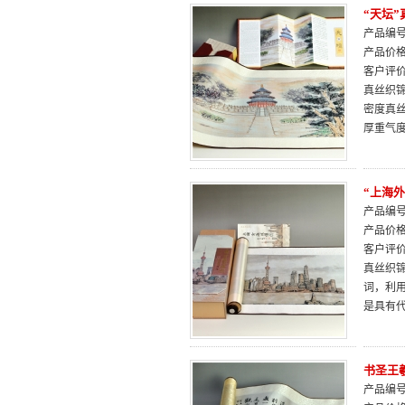
“天坛
产品编号：
产品价
客户评
真丝织
密度真
厚重气
“上海
产品编号：
产品价
客户评
真丝织
词，利
是具有代
书圣王
产品编号：