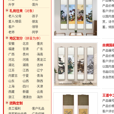
产品编号：
·升学
·晋升
产品价
礼尚往来
（对象）
客户评
·老人/父母
·孩子
以国内
·爱人/情侣
·朋友
赏，诗
·客户
·领导
蓄，倾
·老师
·同学
地区划分
（拼音为序）
·安徽
·北京
·重庆
丝绸国
·福建
·甘肃
·广东
产品编号：
·广西
·贵州
·海南
产品价
·河北
·河南
·黑龙江
客户评
·湖北
·湖南
·吉林
以国内
·江苏
·江西
·辽宁
书画印
·内蒙古
·宁夏
·青海
水自然
·山东
·山西
·陕西
·上海
·四川
·天津
·西藏
·新疆
·云南
王道中
·浙江
·港澳台
·海外
产品编号：
团购定制
产品价
·员工福利
·客户礼品
客户评