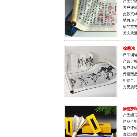
产品价
客户评
此款真
地再现
郁的东
类庆典
徐悲鸿
产品编号：
产品价
客户评
传世臻
相结合
方民族
康熙御
产品编号：
产品价
客户评
真丝织