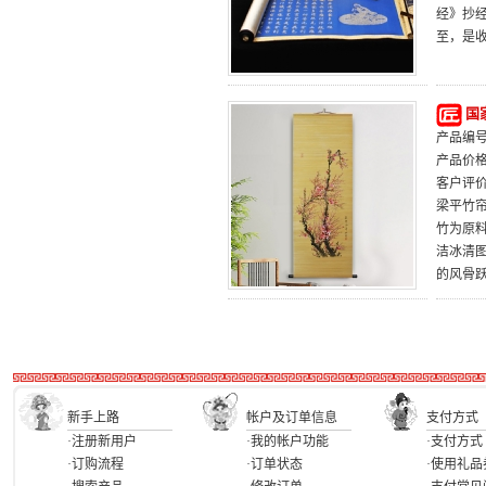
经》抄
至，是
国
产品编号：
产品价
客户评
梁平竹帘
竹为原
洁冰清
的风骨
新手上路
帐户及订单信息
支付方式
·注册新用户
·我的帐户功能
·支付方式
·订购流程
·订单状态
·使用礼品