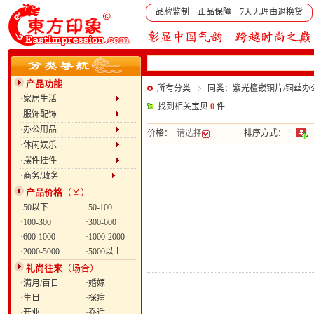
品牌监制 正品保障 7天无理由退换货
产品功能
所有分类
同类：紫光檀嵌铜片/铜丝办
·家居生活
找到相关宝贝
0
件
·服饰配饰
·办公用品
价格：
请选择
排序方式：
·休闲娱乐
·摆件挂件
·商务/政务
产品价格
（￥）
·50以下
·50-100
·100-300
·300-600
·600-1000
·1000-2000
·2000-5000
·5000以上
礼尚往来
（场合）
·满月/百日
·婚嫁
·生日
·探病
·开业
·乔迁