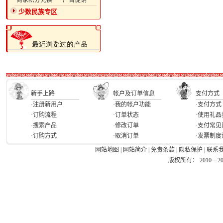
·商家积分兑换
·广告促销
少数民族专区
新手上路
帐户及订单信息
支付方式
·注册新用户
·我的帐户功能
·支付方式
·订购流程
·订单状态
·使用礼品
·搜索产品
·修改订单
·支付常见
·订购方式
·取消订单
·发票制度
网站地图
|
网站简介
|
免责条款
|
隐私保护
|
联系
版权所有： 2010－2026 Ea