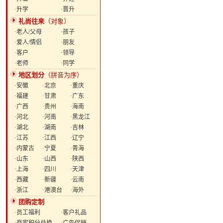
·升学
·晋升
礼尚往来
（对象）
·老人/父母
·孩子
·爱人/情侣
·朋友
·客户
·领导
·老师
·同学
地区划分
（拼音为序）
·安徽
·北京
·重庆
·福建
·甘肃
·广东
·广西
·贵州
·海南
·河北
·河南
·黑龙江
·湖北
·湖南
·吉林
·江苏
·江西
·辽宁
·内蒙古
·宁夏
·青海
·山东
·山西
·陕西
·上海
·四川
·天津
·西藏
·新疆
·云南
·浙江
·港澳台
·海外
团购定制
·员工福利
·客户礼品