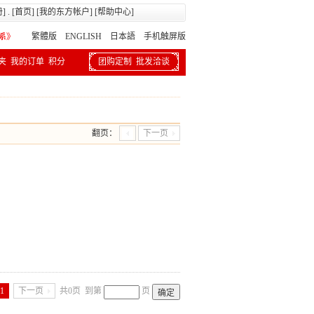
册
] . [
首页
] [
我的东方帐户
] [
帮助中心
]
繁體版
ENGLISH 日本語
手机触屏版
夹
我的订单
积分
团购定制
批发洽谈
翻页：
下一页
1
下一页
共0页
到第
页