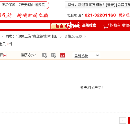
 正品保障 7天无理由退换货
您好，欢迎来东方印象！[
登录
] [
免费注
高级搜索
|
购物车
收藏
同类：“印象上海”真丝织锦竖轴画
价格:50元以下
宝贝
0
件
择
排序方式：
暂无相关产品！