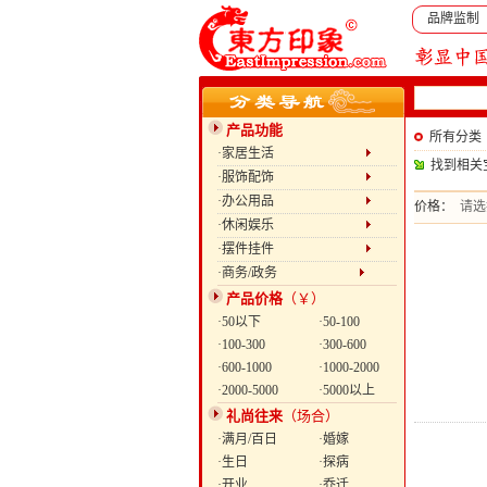
品牌监制
产品功能
所有分类
·家居生活
找到相关
·服饰配饰
·办公用品
价格：
请选
·休闲娱乐
·摆件挂件
·商务/政务
产品价格
（￥）
·50以下
·50-100
·100-300
·300-600
·600-1000
·1000-2000
·2000-5000
·5000以上
礼尚往来
（场合）
·满月/百日
·婚嫁
·生日
·探病
·开业
·乔迁