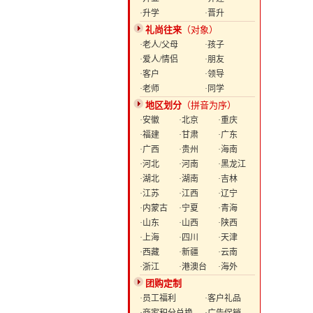
·升学
·晋升
礼尚往来
（对象）
·老人/父母
·孩子
·爱人/情侣
·朋友
·客户
·领导
·老师
·同学
地区划分
（拼音为序）
·安徽
·北京
·重庆
·福建
·甘肃
·广东
·广西
·贵州
·海南
·河北
·河南
·黑龙江
·湖北
·湖南
·吉林
·江苏
·江西
·辽宁
·内蒙古
·宁夏
·青海
·山东
·山西
·陕西
·上海
·四川
·天津
·西藏
·新疆
·云南
·浙江
·港澳台
·海外
团购定制
·员工福利
·客户礼品