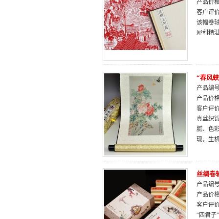
产品价
客户评
该幅卷
犀利精
“春风
产品编号：
产品价
客户评
真丝织
腻、色
现，生
丝绸卷
产品编号：
产品价
客户评
“四君子