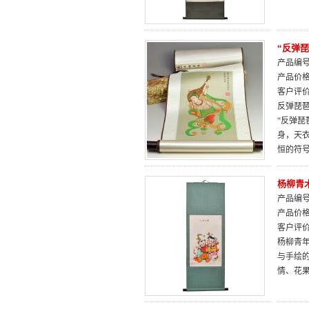
“反弹
产品编号：
产品价
客户评
反弹琵
“反弹琵
身，天
恒的符
杨柳青
产品编号：
产品价
客户评
杨柳青
与手绘
情、花