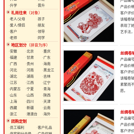
产品编号：
·升学
·晋升
产品价
礼尚往来
（对象）
客户评
·老人/父母
·孩子
该幅卷
·爱人/情侣
·朋友
表现了
·客户
·领导
艺手法
·老师
·同学
地区划分
（拼音为序）
·安徽
·北京
·重庆
丝绸卷
·福建
·甘肃
·广东
产品编号：
·广西
·贵州
·海南
产品价
·河北
·河南
·黑龙江
客户评
·湖北
·湖南
·吉林
该幅卷轴
·江苏
·江西
·辽宁
素繁而
·内蒙古
·宁夏
·青海
愿。
·山东
·山西
·陕西
·上海
·四川
·天津
·西藏
·新疆
·云南
丝绸卷
·浙江
·港澳台
·海外
产品编号：
团购定制
产品价
·员工福利
·客户礼品
客户评