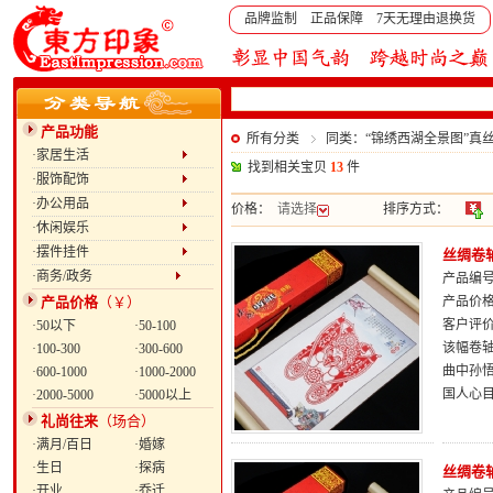
品牌监制 正品保障 7天无理由退换货
产品功能
所有分类
同类：“锦绣西湖全景图”真
·家居生活
找到相关宝贝
13
件
·服饰配饰
·办公用品
价格：
请选择
排序方式：
·休闲娱乐
·摆件挂件
丝绸卷
·商务/政务
产品编号：
产品价格
（￥）
产品价
客户评
·50以下
·50-100
该幅卷
·100-300
·300-600
曲中孙
·600-1000
·1000-2000
国人心
·2000-5000
·5000以上
礼尚往来
（场合）
·满月/百日
·婚嫁
·生日
·探病
丝绸卷
·开业
·乔迁