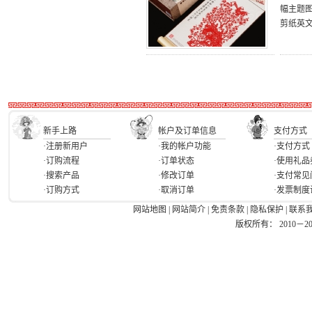
幅主题
剪纸英
新手上路
帐户及订单信息
支付方式
·注册新用户
·我的帐户功能
·支付方式
·订购流程
·订单状态
·使用礼品
·搜索产品
·修改订单
·支付常见
·订购方式
·取消订单
·发票制度
网站地图
|
网站简介
|
免责条款
|
隐私保护
|
联系
版权所有： 2010－2026 Ea