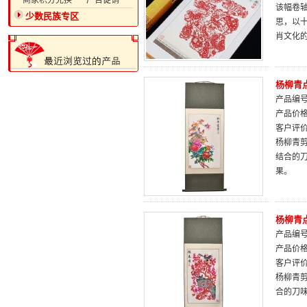
·商家积分兑换
·广告促销
该幅卷轴
少数民族专区
思，以
肖文化
杨柳青
产品编号：
产品价
客户评
杨柳青
结合的
果。
杨柳青
产品编号：
产品价
客户评
杨柳青
合的刀