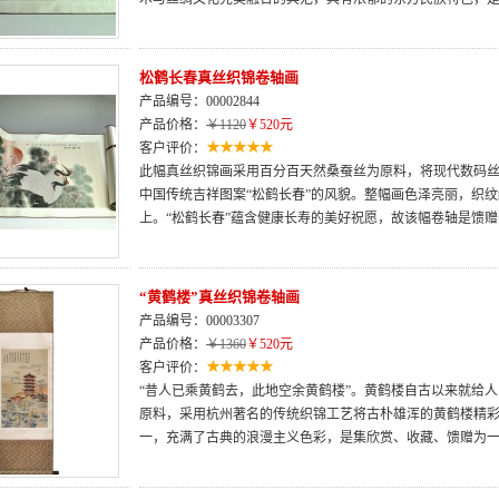
松鹤长春真丝织锦卷轴画
产品编号：00002844
产品价格：
￥1120
￥520元
客户评价：
此幅真丝织锦画采用百分百天然桑蚕丝为原料，将现代数码
中国传统吉祥图案“松鹤长春”的风貌。整幅画色泽亮丽，织
上。“松鹤长春”蕴含健康长寿的美好祝愿，故该幅卷轴是馈
“黄鹤楼”真丝织锦卷轴画
产品编号：00003307
产品价格：
￥1360
￥520元
客户评价：
“昔人已乘黄鹤去，此地空余黄鹤楼”。黄鹤楼自古以来就给
原料，采用杭州著名的传统织锦工艺将古朴雄浑的黄鹤楼精
一，充满了古典的浪漫主义色彩，是集欣赏、收藏、馈赠为