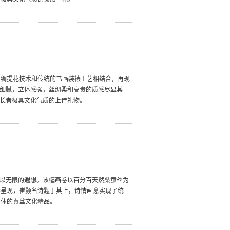
丝绸提花技术和传统的书画装裱工艺相结合，再现
纹细腻，立体感强，丝绸柔和高贵的质感尽显其
赠长者极具文化气质的上佳礼物。
人以无限的遐想。该幅画卷以百分百天然桑蚕丝为
彩呈现，崔颢名诗题于其上，诗情画意实现了统
一体的真丝文化精品。