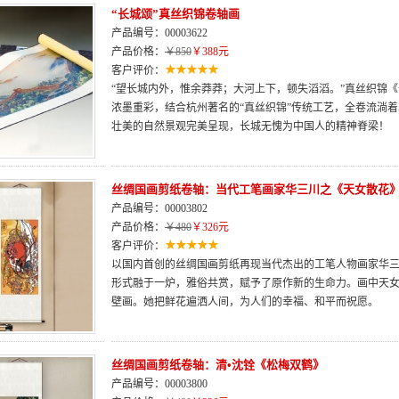
“长城颂”真丝织锦卷轴画
产品编号：00003622
产品价格：
￥850
￥388元
客户评价：
“望长城内外，惟余莽莽；大河上下，顿失滔滔。”真丝织锦
浓墨重彩，结合杭州著名的“真丝织锦”传统工艺，全卷流淌
壮美的自然景观完美呈现，长城无愧为中国人的精神脊梁！
丝绸国画剪纸卷轴：当代工笔画家华三川之《天女散花
产品编号：00003802
产品价格：
￥480
￥326元
客户评价：
以国内首创的丝绸国画剪纸再现当代杰出的工笔人物画家华
形式融于一炉，雅俗共赏，赋予了原作新的生命力。画中天
壁画。她把鲜花遍洒人间，为人们的幸福、和平而祝愿。
丝绸国画剪纸卷轴：清•沈铨《松梅双鹤》
产品编号：00003800