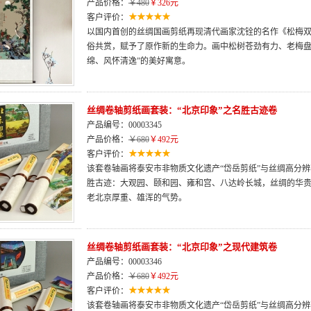
产品价格：
￥480
￥326元
客户评价：
以国内首创的丝绸国画剪纸再现清代画家沈铨的名作《松梅
俗共赏，赋予了原作新的生命力。画中松树苍劲有力、老梅盘
绵、风怀清逸”的美好寓意。
丝绸卷轴剪纸画套装：“北京印象”之名胜古迹卷
产品编号：00003345
产品价格：
￥680
￥492元
客户评价：
该套卷轴画将泰安市非物质文化遗产“岱岳剪纸”与丝绸高分
胜古迹：大观园、颐和园、雍和宫、八达岭长城，丝绸的华
老北京厚重、雄浑的气势。
丝绸卷轴剪纸画套装：“北京印象”之现代建筑卷
产品编号：00003346
产品价格：
￥680
￥492元
客户评价：
该套卷轴画将泰安市非物质文化遗产“岱岳剪纸”与丝绸高分