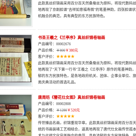
此款真丝织锦画采用百分百天然桑蚕丝为原料，将现代数码
地再现了京剧脸谱“吉祥如意福寿图”的笔墨神韵，四张脸谱
机融合的典范，具有典型的东方民族特色。
书圣王羲之《兰亭序》真丝织锦卷轴画
产品编号：00002676
产品价格：
￥800
￥380元
客户评价：
此款真丝织锦画采用百分百天然桑蚕丝为原料，将现代数码
地再现了“天下第一行书”王羲之《兰亭序》原作的笔墨神韵
郁的东方民族特色，是各地政府机关、团体、企事业单位、
类庆典活动的首选礼品。
唐周昉《簪花仕女图》真丝织锦卷轴画
产品编号：00002808
产品价格：
￥1280
￥520元
客户评价：
传世臻品名画，织锦重现华章。此款真丝织锦画采用百分百
统的书画装裱工艺相结合，逼真地再现了唐代仕女画传世孤
术与丝绸文化完美融合的典范，具有浓郁的东方民族特色，