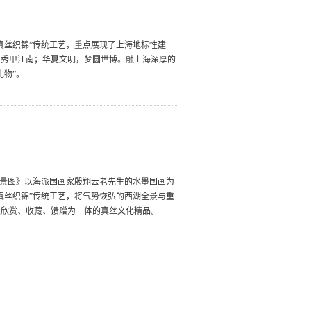
真丝织锦”传统工艺，重点展现了上海地标性建
，秀甲江南；华夏文明，梦圆世博。融上海深厚的
礼物”。
全景图》以海派国画家殷翔云老先生的水墨国画为
真丝织锦”传统工艺，将气势恢弘的西湖全景与重
集欣赏、收藏、馈赠为一体的真丝文化精品。