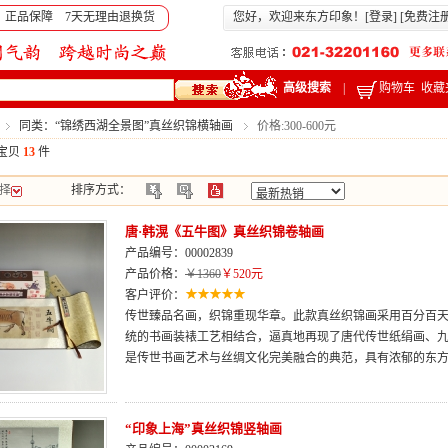
 正品保障 7天无理由退换货
您好，欢迎来东方印象！[
登录
] [
免费注
高级搜索
|
购物车
收藏
同类：“锦绣西湖全景图”真丝织锦横轴画
价格:300-600元
宝贝
13
件
择
排序方式：
唐·韩滉《五牛图》真丝织锦卷轴画
产品编号：00002839
产品价格：
￥1360
￥520元
客户评价：
传世臻品名画，织锦重现华章。此款真丝织锦画采用百分百
统的书画装裱工艺相结合，逼真地再现了唐代传世纸绢画、
是传世书画艺术与丝绸文化完美融合的典范，具有浓郁的东
“印象上海”真丝织锦竖轴画