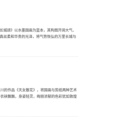
《长城颂》以水墨国画为蓝本，其构图开阔大气、
着真丝柔和华贵的光泽，将气势恢弘的万里长城与
》
三川的作品《天女散花》，将国画与剪纸两种艺术
女衣袂飘飘，身姿轻灵，绚丽浓郁的色彩犹如敦煌