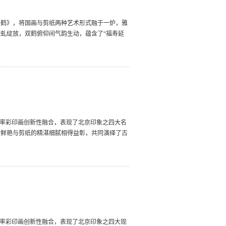
双鹤》，将国画与剪纸两种艺术形式融于一炉，雅
虬绽放，双鹤俯仰间气韵生动，蕴含了“福寿延
辨率彩印画创新性融合，表现了北京印象之四大名
贵鲜艳与剪纸的精湛细腻相得益彰，共同演绎了古
辨率彩印画创新性融合，表现了北京印象之四大现