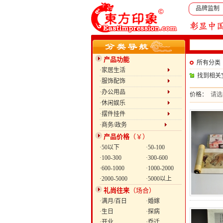
品牌监制
产品功能
所有分类
·家居生活
找到相关
·服饰配饰
·办公用品
价格：
请选
·休闲娱乐
·摆件挂件
·商务/政务
产品价格
（￥）
·50以下
·50-100
·100-300
·300-600
·600-1000
·1000-2000
·2000-5000
·5000以上
礼尚往来
（场合）
·满月/百日
·婚嫁
·生日
·探病
·开业
·乔迁