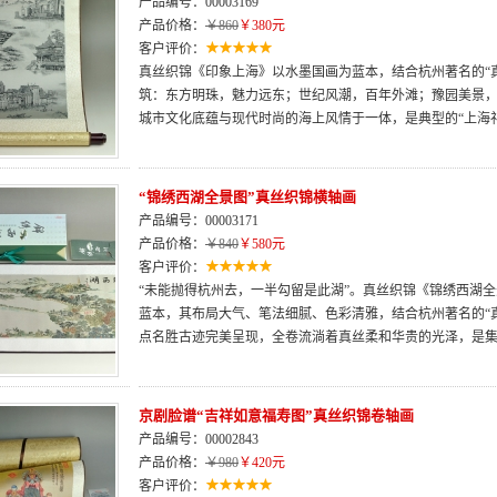
产品编号：00003169
产品价格：
￥860
￥380元
客户评价：
真丝织锦《印象上海》以水墨国画为蓝本，结合杭州著名的“
筑：东方明珠，魅力远东；世纪风潮，百年外滩；豫园美景
城市文化底蕴与现代时尚的海上风情于一体，是典型的“上海
“锦绣西湖全景图”真丝织锦横轴画
产品编号：00003171
产品价格：
￥840
￥580元
客户评价：
“未能抛得杭州去，一半勾留是此湖”。真丝织锦《锦绣西湖
蓝本，其布局大气、笔法细腻、色彩清雅，结合杭州著名的“
点名胜古迹完美呈现，全卷流淌着真丝柔和华贵的光泽，是
京剧脸谱“吉祥如意福寿图”真丝织锦卷轴画
产品编号：00002843
产品价格：
￥980
￥420元
客户评价：