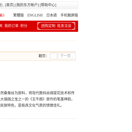
册
] . [
首页
] [
我的东方帐户
] [
帮助中心
]
繁體版
ENGLISH 日本語
手机触屏版
夹
我的订单
积分
团购定制
批发洽谈
翻页：
下一页
天然桑蚕丝为原料，将现代数码丝绸提花技术和传
九大镇国之宝之一的《五牛图》原作的笔墨神韵，
方民族特色，是极具文化气质的馈赠佳礼。