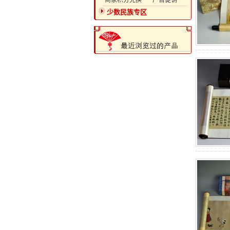
·商家积分兑换
·广告促销
少数民族专区