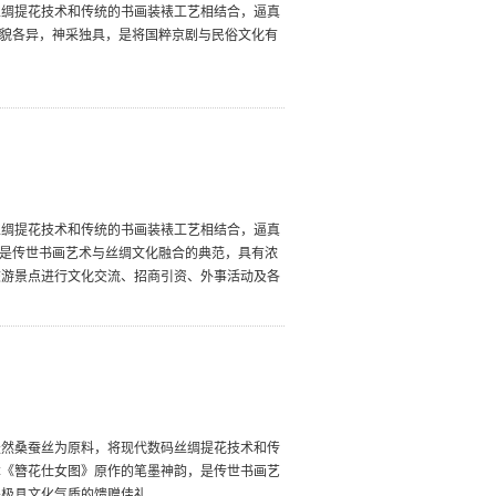
丝绸提花技术和传统的书画装裱工艺相结合，逼真
状貌各异，神采独具，是将国粹京剧与民俗文化有
丝绸提花技术和传统的书画装裱工艺相结合，逼真
，是传世书画艺术与丝绸文化融合的典范，具有浓
旅游景点进行文化交流、招商引资、外事活动及各
天然桑蚕丝为原料，将现代数码丝绸提花技术和传
本《簪花仕女图》原作的笔墨神韵，是传世书画艺
是极具文化气质的馈赠佳礼。