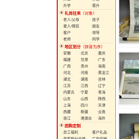
·升学
·晋升
礼尚往来
（对象）
·老人/父母
·孩子
·爱人/情侣
·朋友
·客户
·领导
·老师
·同学
地区划分
（拼音为序）
·安徽
·北京
·重庆
·福建
·甘肃
·广东
·广西
·贵州
·海南
·河北
·河南
·黑龙江
·湖北
·湖南
·吉林
·江苏
·江西
·辽宁
·内蒙古
·宁夏
·青海
·山东
·山西
·陕西
·上海
·四川
·天津
·西藏
·新疆
·云南
·浙江
·港澳台
·海外
团购定制
·员工福利
·客户礼品