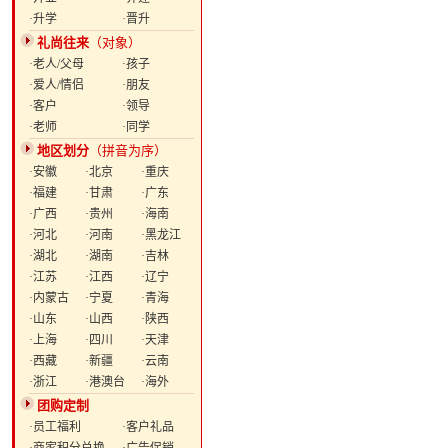
·升学
·晋升
礼尚往来
（对象）
·老人/父母
·孩子
·爱人/情侣
·朋友
·客户
·领导
·老师
·同学
地区划分
（拼音为序）
·安徽
·北京
·重庆
·福建
·甘肃
·广东
·广西
·贵州
·海南
·河北
·河南
·黑龙江
·湖北
·湖南
·吉林
·江苏
·江西
·辽宁
·内蒙古
·宁夏
·青海
·山东
·山西
·陕西
·上海
·四川
·天津
·西藏
·新疆
·云南
·浙江
·港澳台
·海外
团购定制
·员工福利
·客户礼品