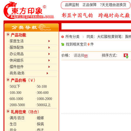
品牌监制 正品保障 7天无理由退换货
产品功能
所有分类
同类：大红酸枝黄铜笔：胸
·家居生活
找到相关宝贝
0
件
·服饰配饰
·办公用品
价格：
请选择
排序方式：
·休闲娱乐
·摆件挂件
·商务/政务
产品价格
（￥）
·50以下
·50-100
·100-300
·300-600
·600-1000
·1000-2000
·2000-5000
·5000以上
礼尚往来
（场合）
·满月/百日
·婚嫁
·生日
·探病
·开业
·乔迁