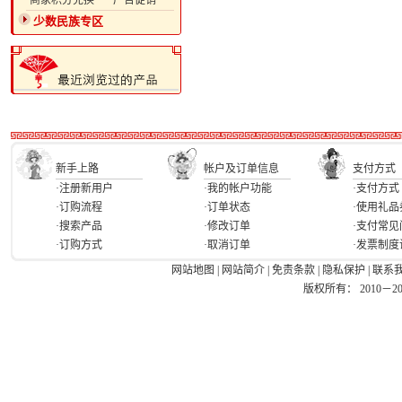
·商家积分兑换
·广告促销
少数民族专区
新手上路
帐户及订单信息
支付方式
·注册新用户
·我的帐户功能
·支付方式
·订购流程
·订单状态
·使用礼品
·搜索产品
·修改订单
·支付常见
·订购方式
·取消订单
·发票制度
网站地图
|
网站简介
|
免责条款
|
隐私保护
|
联系
版权所有： 2010－2026 Ea