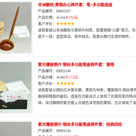
非洲酸枝/黄铜办公两件套：笔+多功能底座
产品编号：00003197
产品价格：
￥218
￥152元
客户评价：
该款套装以非洲酸枝与黄铜为材质，配置德国“公爵”笔芯，
座于一体，造型简洁，铜木结合，是案头精巧实用的物件。
紫光檀嵌铜片/铜丝多功能笔座两件套：旗袍
产品编号：00003146
产品价格：
￥300
￥172元
客户评价：
该款套装以国标红木紫光檀、黄铜为材质，镶嵌铜片/铜丝等
曲线和精致的盘扣。底座在功能设计上体现了应需而变的特
体。深沉静穆的紫光檀上点缀色泽亮丽的黄铜，也正体现了
紫光檀嵌铜片/铜丝多功能笔座两件套：经典回纹
产品编号：00003144