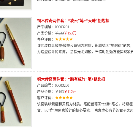
铜木传奇两件套：“凌云”笔+“天珠”钥匙扣
产品编号：00003201
产品价格：
￥233
￥153元
客户评价：
该套装以红酸枝/酸枝和黄铜为材质，配置德国“施耐德”笔芯，
为造型设计的来源， 意指光阴如梭，当惜时勤勉方能实现凌
铜木传奇两件套：“胸有成竹”笔+钥匙扣
产品编号：00003200
产品价格：
￥163
￥112元
客户评价：
该套装以紫檀和黄铜为材质，笔配置德国“公爵”笔芯，将紫
合。以“竹”为创意设计的核心要素， 寓意虚心有节的君子之