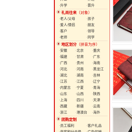
·升学
·晋升
礼尚往来
（对象）
·老人/父母
·孩子
·爱人/情侣
·朋友
·客户
·领导
·老师
·同学
地区划分
（拼音为序）
·安徽
·北京
·重庆
·福建
·甘肃
·广东
·广西
·贵州
·海南
·河北
·河南
·黑龙江
·湖北
·湖南
·吉林
·江苏
·江西
·辽宁
·内蒙古
·宁夏
·青海
·山东
·山西
·陕西
·上海
·四川
·天津
·西藏
·新疆
·云南
·浙江
·港澳台
·海外
团购定制
·员工福利
·客户礼品