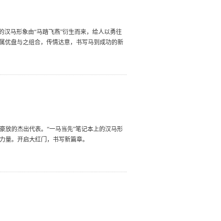
上的汉马形象由“马踏飞燕”衍生而来，给人以勇往
金属优盘与之组合，传情达意，书写马到成功的新
豪放的杰出代表。“一马当先”笔记本上的汉马形
神力量。开启大红门，书写新篇章。