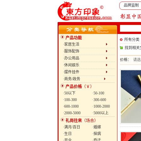
品牌监制
产品功能
所有分类
·家居生活
找到相关
·服饰配饰
·办公用品
价格：
请选
·休闲娱乐
·摆件挂件
·商务/政务
产品价格
（￥）
·50以下
·50-100
·100-300
·300-600
·600-1000
·1000-2000
·2000-5000
·5000以上
礼尚往来
（场合）
·满月/百日
·婚嫁
·生日
·探病
·开业
·乔迁