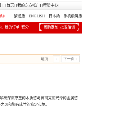
册
] . [
首页
] [
我的东方帐户
] [
帮助中心
]
繁體版
ENGLISH 日本語
手机触屏版
夹
我的订单
积分
团购定制
批发洽谈
翻页：
下一页
红酸枝深沉厚重的木质感与黄铜亮丽光泽的金属感
子之风和胸有成竹的笃定心境。