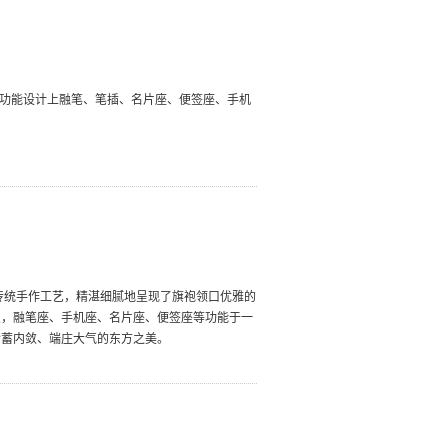
在功能设计上融笔、笔插、名片座、便签座、手机
传统手作工艺，精湛细腻地呈现了旗袍领口优雅的
点，融笔座、手机座、名片座、便签座等功能于一
含蓄内敛、端庄大气的东方之美。