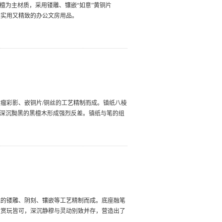
檀为主材质，采用镂雕、镶嵌“如意”黄铜片
是实用又精致的办公文房用品。
瘤彩影、嵌铜片/铜丝的工艺精制而成。镇纸八棱
与深沉黝黑的黑檀木形成强烈反差。镇纸与笔的组
统的镂雕、阴刻、镶嵌等工艺精制而成。底座融笔
用赏玩皆可，深沉静穆与灵动别致并存，营造出了