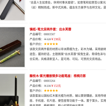
“总是人生如意处，休将时事关眉锁”。如意笔和如意签以紫光
（丝）精制而成。新中式风格，蕴含东方美学与吉祥文化，
镇纸+笔文房两件套：出水芙蓉
产品编号：00003507
产品价格：
￥328
￥238元
客户评价：
该款文房两件套的材质以非洲黑檀为主，彩木为辅，采用嵌树
造型，握持舒适，主题图案“出水芙蓉”摇曳生姿，青绿色泽
合实用，风格清新宜人，是可用、可玩、可赏的文房用品。
酸枝木/紫光檀嵌铜多功能笔座：梧桐月影
产品编号：00003264
产品价格：
￥236
￥152元
客户评价：
该款套装以国标红木紫光檀为材质，辅以黄铜镶嵌，采用传
座、手机座、名片座、便签座等功能于一体。置于案头，实
皓月清辉、梧桐满阶、群山如黛的幽远意境。