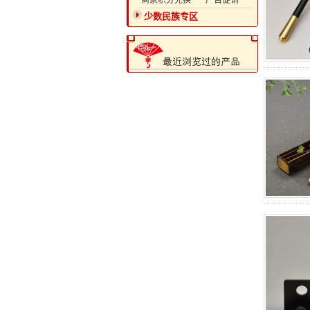
·商家积分兑换
·广告促销
少数民族专区