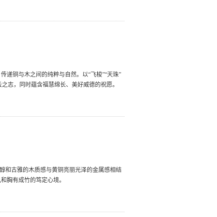
传递铜与木之间的纯粹与自然。以“飞梭”“天珠”
云之志，同时蕴含福慧绵长、美好威德的祝愿。
檀醇和古雅的木质感与黄铜亮丽光泽的金属感相结
风和胸有成竹的笃定心境。