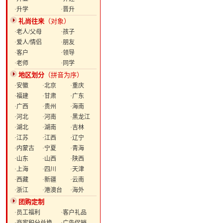
·升学
·晋升
礼尚往来
（对象）
·老人/父母
·孩子
·爱人/情侣
·朋友
·客户
·领导
·老师
·同学
地区划分
（拼音为序）
·安徽
·北京
·重庆
·福建
·甘肃
·广东
·广西
·贵州
·海南
·河北
·河南
·黑龙江
·湖北
·湖南
·吉林
·江苏
·江西
·辽宁
·内蒙古
·宁夏
·青海
·山东
·山西
·陕西
·上海
·四川
·天津
·西藏
·新疆
·云南
·浙江
·港澳台
·海外
团购定制
·员工福利
·客户礼品