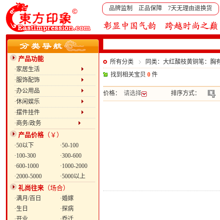
品牌监制 正品保障 7天无理由退换货
产品功能
所有分类
同类：大红酸枝黄铜笔：胸
·家居生活
找到相关宝贝
0
件
·服饰配饰
·办公用品
价格：
请选择
排序方式：
·休闲娱乐
·摆件挂件
·商务/政务
产品价格
（￥）
·50以下
·50-100
·100-300
·300-600
·600-1000
·1000-2000
·2000-5000
·5000以上
礼尚往来
（场合）
·满月/百日
·婚嫁
·生日
·探病
·开业
·乔迁