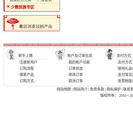
·商家积分兑换
·广告促销
少数民族专区
新手上路
帐户及订单信息
支付方式
·注册新用户
·我的帐户功能
·支付方式
·订购流程
·订单状态
·使用礼品
·搜索产品
·修改订单
·支付常见
·订购方式
·取消订单
·发票制度
网站地图
|
网站简介
|
免责条款
|
隐私保护
|
联系
版权所有： 2010－2026 Ea