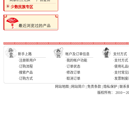
·商家积分兑换
·广告促销
少数民族专区
新手上路
帐户及订单信息
支付方式
·注册新用户
·我的帐户功能
·支付方式
·订购流程
·订单状态
·使用礼品
·搜索产品
·修改订单
·支付常见
·订购方式
·取消订单
·发票制度
网站地图
|
网站简介
|
免责条款
|
隐私保护
|
联系
版权所有： 2010－2026 Ea