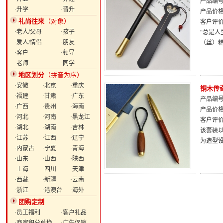
产品编号：
·升学
·晋升
产品价
礼尚往来
（对象）
客户评
·老人/父母
·孩子
“总是人
·爱人/情侣
·朋友
（丝）
·客户
·领导
·老师
·同学
地区划分
（拼音为序）
·安徽
·北京
·重庆
铜木传
·福建
·甘肃
·广东
产品编号：
·广西
·贵州
·海南
产品价
·河北
·河南
·黑龙江
客户评
·湖北
·湖南
·吉林
该套装以
·江苏
·江西
·辽宁
为造型
·内蒙古
·宁夏
·青海
·山东
·山西
·陕西
·上海
·四川
·天津
·西藏
·新疆
·云南
·浙江
·港澳台
·海外
团购定制
·员工福利
·客户礼品