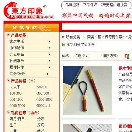
品牌监制 正品保障 7天无理由退换货
产品功能
所有分类
同类：铜木传奇两件套：“凌云
·家居生活
找到相关宝贝
3
件
·服饰配饰
·办公用品
价格：
请选择
排序方式：
·休闲娱乐
·摆件挂件
铜木传
·商务/政务
产品编号：
产品价格
（￥）
产品价
客户评
·50以下
·50-100
该套装
·100-300
·300-600
合。以“
·600-1000
·1000-2000
·2000-5000
·5000以上
礼尚往来
（场合）
·满月/百日
·婚嫁
·生日
·探病
紫光檀
·开业
·乔迁