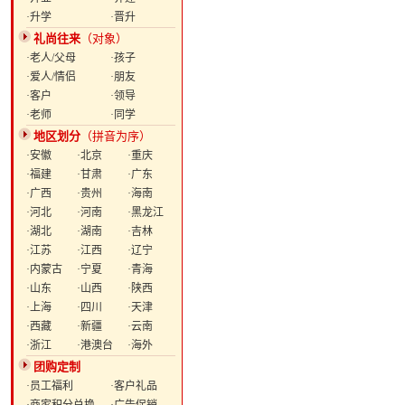
·升学
·晋升
礼尚往来
（对象）
·老人/父母
·孩子
·爱人/情侣
·朋友
·客户
·领导
·老师
·同学
地区划分
（拼音为序）
·安徽
·北京
·重庆
·福建
·甘肃
·广东
·广西
·贵州
·海南
·河北
·河南
·黑龙江
·湖北
·湖南
·吉林
·江苏
·江西
·辽宁
·内蒙古
·宁夏
·青海
·山东
·山西
·陕西
·上海
·四川
·天津
·西藏
·新疆
·云南
·浙江
·港澳台
·海外
团购定制
·员工福利
·客户礼品