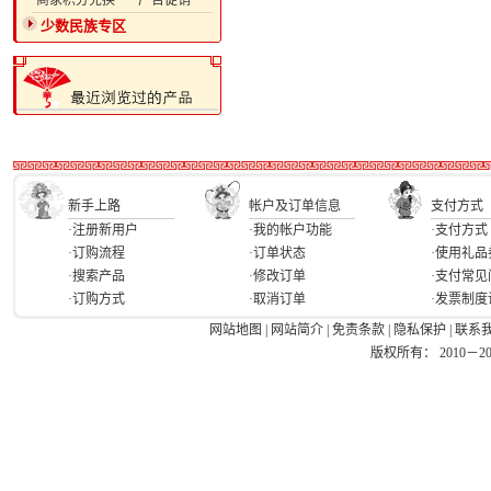
·商家积分兑换
·广告促销
少数民族专区
新手上路
帐户及订单信息
支付方式
·注册新用户
·我的帐户功能
·支付方式
·订购流程
·订单状态
·使用礼品
·搜索产品
·修改订单
·支付常见
·订购方式
·取消订单
·发票制度
网站地图
|
网站简介
|
免责条款
|
隐私保护
|
联系
版权所有： 2010－2026 Ea