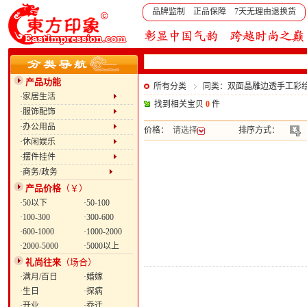
品牌监制 正品保障 7天无理由退换货
产品功能
所有分类
同类：双面晶雕边透手工彩绘赏
·家居生活
找到相关宝贝
0
件
·服饰配饰
·办公用品
价格：
请选择
排序方式：
·休闲娱乐
·摆件挂件
·商务/政务
产品价格
（￥）
·50以下
·50-100
·100-300
·300-600
·600-1000
·1000-2000
·2000-5000
·5000以上
礼尚往来
（场合）
·满月/百日
·婚嫁
·生日
·探病
·开业
·乔迁