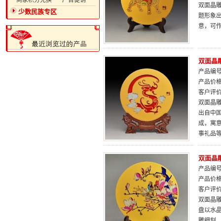
·商家积分兑换
·广告促销
双面晶雕
少数民族专区
题形象
意，可
双面晶
产品编号：
产品价
客户评
双面晶雕
出自中
成，寓
事礼品
双面晶雕
产品编号：
产品价
客户评
双面晶雕
盘以水
雕细刻