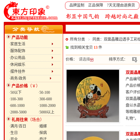
品牌监制 正品保障 7天无理由退换货
产品功能
所有分类
同类：双面晶雕边透手工彩绘
·家居生活
找到相关宝贝
13
件
·服饰配饰
·办公用品
价格：
请选择
排序方式：
·休闲娱乐
·摆件挂件
双面晶雕
·商务/政务
产品编号：
产品价格
（￥）
产品价
客户评
·50以下
·50-100
双面晶雕
·100-300
·300-600
盘以水
·600-1000
·1000-2000
等精雕
·2000-5000
·5000以上
礼物”。
礼尚往来
（场合）
·满月/百日
·婚嫁
·生日
·探病
双面晶雕
·开业
·乔迁