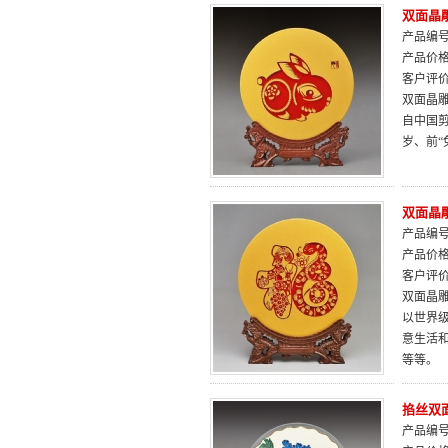
双面晶
产品编号：
产品价
客户评
双面晶雕
自中国
岁、前
双面晶雕
产品编号：
产品价
客户评
双面晶雕
以世界
意生活
等等。
掐丝双面
产品编号：