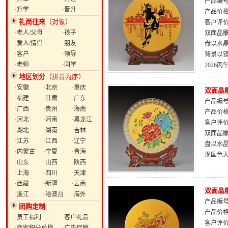
产品编号：
·升学
·晋升
产品价
礼尚往来
（对象）
客户评
·老人/父母
·孩子
双面晶雕
·爱人/情侣
·朋友
盘以水
·客户
·领导
背景以
·老师
·同学
2026
地区划分
（拼音为序）
·安徽
·北京
·重庆
双面晶雕
·福建
·甘肃
·广东
产品编号：
·广西
·贵州
·海南
产品价
·河北
·河南
·黑龙江
客户评
·湖北
·湖南
·吉林
双面晶雕
·江苏
·江西
·辽宁
盘以水
·内蒙古
·宁夏
·青海
现国色
·山东
·山西
·陕西
·上海
·四川
·天津
·西藏
·新疆
·云南
双面晶
·浙江
·港澳台
·海外
产品编号：
团购定制
产品价
·员工福利
·客户礼品
客户评