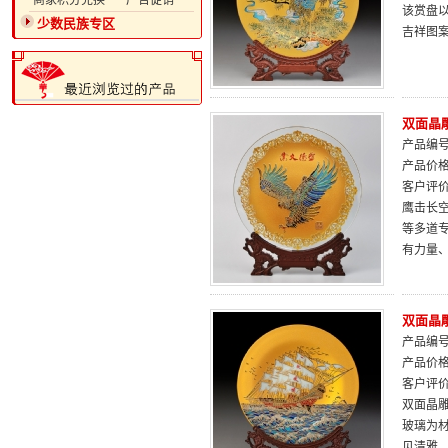
·商家积分兑换
·广告促销
该赏盘
少数民族专区
吉祥图
双面晶
产品编号：
产品价
客户评
鹰击长
等多道
有力量
双面晶
产品编号：
产品价
客户评
双面晶
玻璃为
见清雅