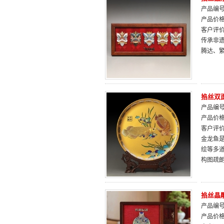
产品编号：
产品价
客户评
传承非遗
腾达、
掐丝双
产品编号：
产品价
客户评
金龙鱼是
绘等多
构图疏
掐丝晶
产品编号：
产品价