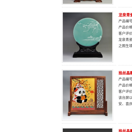
龙泉青
产品编号：
产品价
客户评
龙泉青
之图生
掐丝晶
产品编号：
产品价
客户评
该台屏以
安、喜
掐丝晶