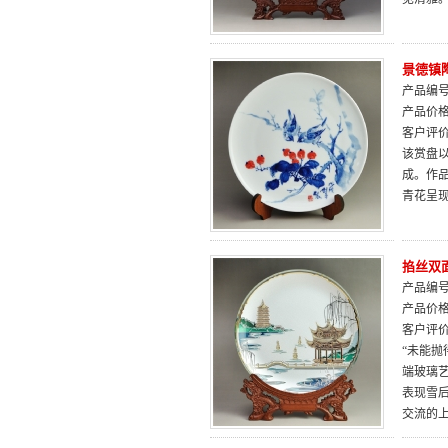
景德镇
产品编号：
产品价
客户评
该赏盘
成。作
青花呈
掐丝双面
产品编号：
产品价
客户评
“未能抛
端玻璃
表现雪
交流的