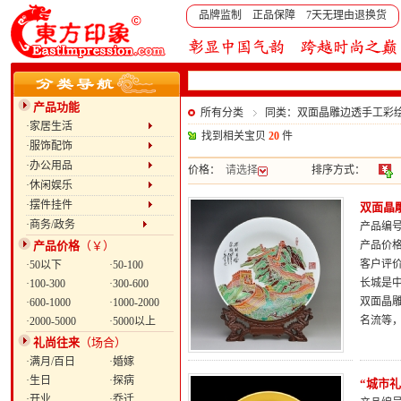
品牌监制 正品保障 7天无理由退换货
产品功能
所有分类
同类：双面晶雕边透手工彩绘
·家居生活
找到相关宝贝
20
件
·服饰配饰
·办公用品
价格：
请选择
排序方式：
·休闲娱乐
·摆件挂件
双面晶
·商务/政务
产品编号：
产品价格
（￥）
产品价
客户评
·50以下
·50-100
长城是中
·100-300
·300-600
双面晶
·600-1000
·1000-2000
名流等，
·2000-5000
·5000以上
礼尚往来
（场合）
·满月/百日
·婚嫁
·生日
·探病
“城市礼
·开业
·乔迁