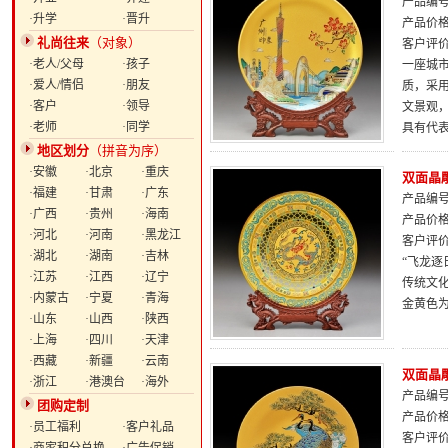
产品编号：
·升学
·晋升
产品价
礼尚往来
（对象）
客户评
·老人/父母
·孩子
一座城
·爱人/情侣
·朋友
质，采
·客户
·领导
文景观
·老师
·同学
具有代表
地区划分
（拼音为序）
·安徽
·北京
·重庆
双面晶
·福建
·甘肃
·广东
产品编号：
·广西
·贵州
·海南
产品价
·河北
·河南
·黑龙江
客户评
·湖北
·湖南
·吉林
“飞龙
·江苏
·江西
·辽宁
传统文
·内蒙古
·宁夏
·青海
金黄色
·山东
·山西
·陕西
·上海
·四川
·天津
·西藏
·新疆
·云南
双面晶
·浙江
·港澳台
·海外
产品编号：
团购定制
产品价
·员工福利
·客户礼品
客户评