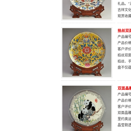
礼品。
吉祥文
观赏收
掐丝双面
产品编号：
产品价
客户评
掐丝双
掐丝、
盘不仅
双面晶
产品编号：
产品价
客户评
双面晶
里约奥
晶莹剔