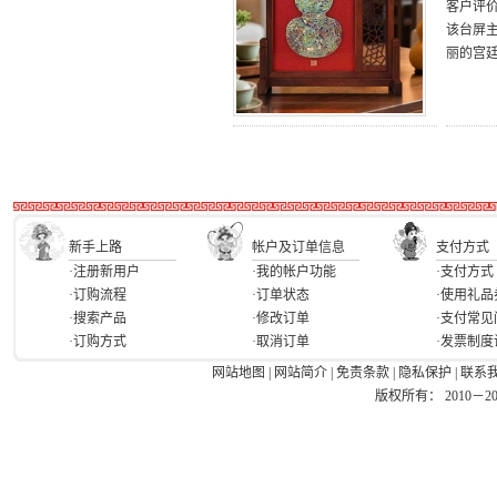
客户评
该台屏
丽的宫
新手上路
帐户及订单信息
支付方式
·注册新用户
·我的帐户功能
·支付方式
·订购流程
·订单状态
·使用礼品
·搜索产品
·修改订单
·支付常见
·订购方式
·取消订单
·发票制度
网站地图
|
网站简介
|
免责条款
|
隐私保护
|
联系
版权所有： 2010－2026 Ea