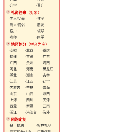
·升学
·晋升
礼尚往来
（对象）
·老人/父母
·孩子
·爱人/情侣
·朋友
·客户
·领导
·老师
·同学
地区划分
（拼音为序）
·安徽
·北京
·重庆
·福建
·甘肃
·广东
·广西
·贵州
·海南
·河北
·河南
·黑龙江
·湖北
·湖南
·吉林
·江苏
·江西
·辽宁
·内蒙古
·宁夏
·青海
·山东
·山西
·陕西
·上海
·四川
·天津
·西藏
·新疆
·云南
·浙江
·港澳台
·海外
团购定制
·员工福利
·客户礼品