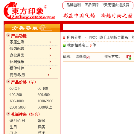
品牌监制 正品保障 7天无理由退换货
产品功能
所有分类
同类：纯手工铜板金雕画：
·家居生活
找到相关宝贝
0
件
·服饰配饰
·办公用品
价格：
请选择
排序方式：
·休闲娱乐
·摆件挂件
·商务/政务
产品价格
（￥）
·50以下
·50-100
·100-300
·300-600
·600-1000
·1000-2000
·2000-5000
·5000以上
礼尚往来
（场合）
·满月/百日
·婚嫁
·生日
·探病
·开业
·乔迁