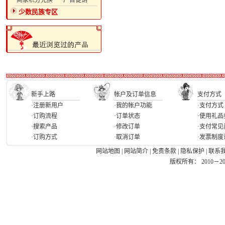
·商家积分兑换
·广告促销
少数民族专区
新手上路
帐户及订单信息
支付方式
·注册新用户
·我的帐户功能
·支付方式
·订购流程
·订单状态
·使用礼品
·搜索产品
·修改订单
·支付常见
·订购方式
·取消订单
·发票制度
网站地图
|
网站简介
|
免责条款
|
隐私保护
|
联系
版权所有： 2010－2026 Ea