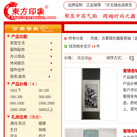
品牌监制 正品保障 7天无理由退换货
产品功能
所有分类
同类：古蜀锦珍藏版卷轴（
·家居生活
找到相关宝贝
14
件
·服饰配饰
·办公用品
价格：
请选择
排序方式：
·休闲娱乐
·摆件挂件
蜀锦卷
·商务/政务
产品编号：
产品价格
（￥）
产品价
客户评
·50以下
·50-100
蜀锦享
·100-300
·300-600
造，质
·600-1000
·1000-2000
上、翠
·2000-5000
·5000以上
礼尚往来
（场合）
·满月/百日
·婚嫁
·生日
·探病
蜀锦卷
·开业
·乔迁