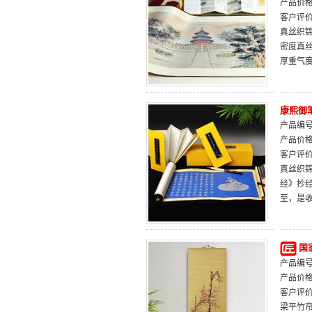
产品价
客户评
真丝织
密度真
厚重气
康熙御
产品编号：
产品价
客户评
真丝织
经》抄
至，是
国
产品编号：
产品价
客户评
梁平竹帘