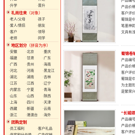
产品编号：
·升学
·晋升
产品价
礼尚往来
（对象）
客户评
·老人/父母
·孩子
蜀锦是
·爱人/情侣
·朋友
笔墨神
·客户
·领导
文具有
·老师
·同学
地区划分
（拼音为序）
·安徽
·北京
·重庆
蜀锦卷
·福建
·甘肃
·广东
产品编号：
·广西
·贵州
·海南
产品价
·河北
·河南
·黑龙江
客户评
·湖北
·湖南
·吉林
蜀锦是中
·江苏
·江西
·辽宁
为主题
·内蒙古
·宁夏
·青海
是繁荣
·山东
·山西
·陕西
·上海
·四川
·天津
·西藏
·新疆
·云南
“长城
·浙江
·港澳台
·海外
产品编号：
团购定制
产品价
·员工福利
·客户礼品
客户评