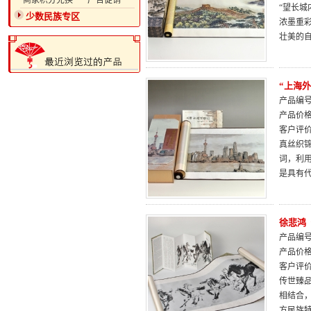
·商家积分兑换
·广告促销
“望长
少数民族专区
浓墨重
壮美的
“上海
产品编号：
产品价
客户评
真丝织
词，利
是具有代
徐悲鸿
产品编号：
产品价
客户评
传世臻
相结合
方民族