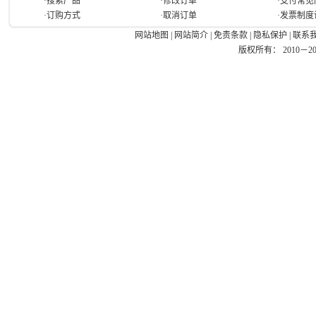
·搜索产品
·修改订单
·支付常见
·订购方式
·取消订单
·发票制度
网站地图
|
网站简介
|
免责条款
|
隐私保护
|
联系
版权所有： 2010－2026 Ea