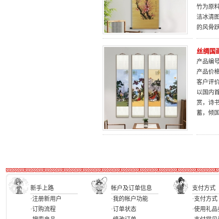
竹为原
洁冰清
的风骨
丝绸国
产品编号：
产品价
客户评
以国内
赏，诗
蓄，倾
新手上路
帐户及订单信息
支付方式
·注册新用户
·我的帐户功能
·支付方式
·订购流程
·订单状态
·使用礼品