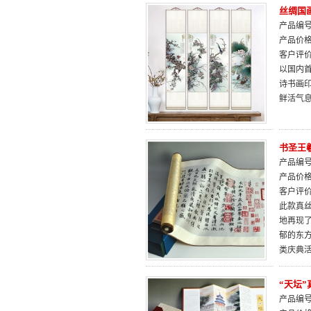
丝绸国
产品编号：
产品价
客户评
以国内
诗书画
鲜活气
书圣王
产品编号：
产品价
客户评
此款真
地再现
郁的东
类庆典
“天坛
产品编号：