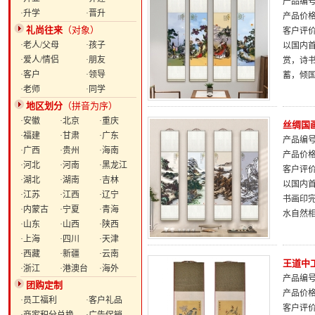
产品编号：
·升学
·晋升
产品价
礼尚往来
（对象）
客户评
·老人/父母
·孩子
以国内
·爱人/情侣
·朋友
赏，诗
·客户
·领导
蓄，倾
·老师
·同学
地区划分
（拼音为序）
·安徽
·北京
·重庆
丝绸国
·福建
·甘肃
·广东
产品编号：
·广西
·贵州
·海南
产品价
·河北
·河南
·黑龙江
客户评
·湖北
·湖南
·吉林
以国内
·江苏
·江西
·辽宁
书画印
·内蒙古
·宁夏
·青海
水自然
·山东
·山西
·陕西
·上海
·四川
·天津
·西藏
·新疆
·云南
王道中
·浙江
·港澳台
·海外
产品编号：
团购定制
产品价
·员工福利
·客户礼品
客户评