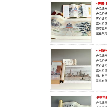
“天坛
产品编号：
产品价
客户评
真丝织
密度真
厚重气
“上海
产品编号：
产品价
客户评
真丝织
词，利
是具有代
书圣王
产品编号：