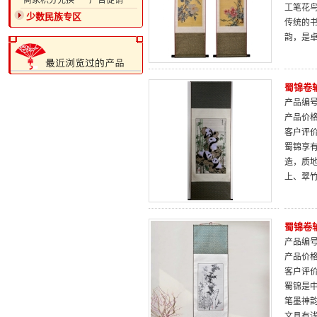
·商家积分兑换
·广告促销
工笔花
少数民族专区
传统的
韵，是
蜀锦卷
产品编号：
产品价
客户评
蜀锦享
造，质
上、翠
蜀锦卷
产品编号：
产品价
客户评
蜀锦是
笔墨神
文具有