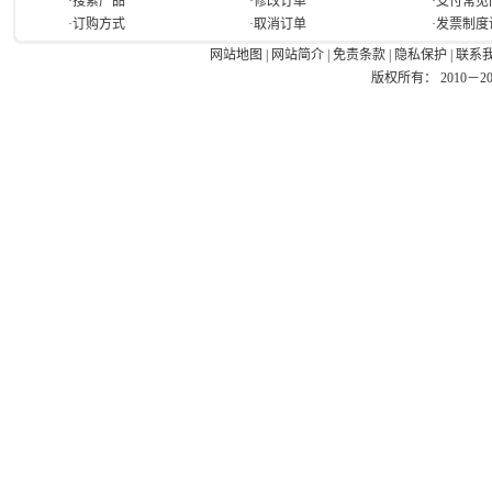
·搜索产品
·修改订单
·支付常见
·订购方式
·取消订单
·发票制度
网站地图
|
网站简介
|
免责条款
|
隐私保护
|
联系
版权所有： 2010－2026 Ea