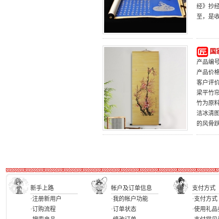
经》抄
至，是
国
产品编号：
产品价
客户评
梁平竹帘
竹为原
洁冰清
的风骨
新手上路
帐户及订单信息
支付方式
·注册新用户
·我的帐户功能
·支付方式
·订购流程
·订单状态
·使用礼品