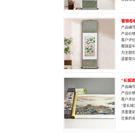
蜀锦卷
产品编号：
产品价
客户评
蜀锦是中
为主题
是繁荣
“长城
产品编号：
产品价
客户评
“望长
浓墨重
壮美的