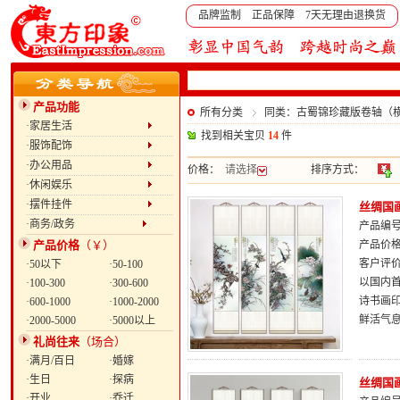
品牌监制 正品保障 7天无理由退换货
产品功能
所有分类
同类：古蜀锦珍藏版卷轴（
·家居生活
找到相关宝贝
14
件
·服饰配饰
·办公用品
价格：
请选择
排序方式：
·休闲娱乐
·摆件挂件
丝绸国
·商务/政务
产品编号：
产品价格
（￥）
产品价
客户评
·50以下
·50-100
以国内
·100-300
·300-600
诗书画
·600-1000
·1000-2000
鲜活气
·2000-5000
·5000以上
礼尚往来
（场合）
·满月/百日
·婚嫁
·生日
·探病
丝绸国
·开业
·乔迁