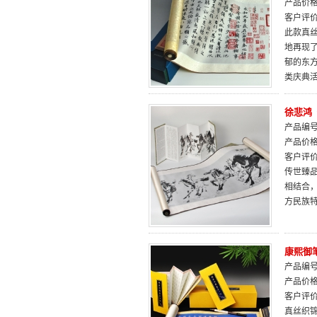
产品价
客户评
此款真
地再现
郁的东
类庆典
徐悲鸿
产品编号：
产品价
客户评
传世臻
相结合
方民族
康熙御
产品编号：
产品价
客户评
真丝织