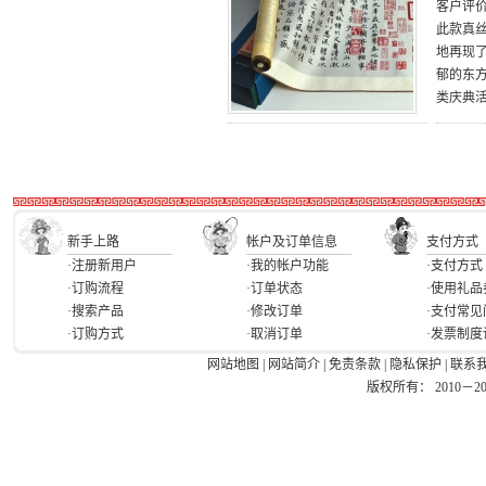
客户评
此款真
地再现
郁的东
类庆典
新手上路
帐户及订单信息
支付方式
·注册新用户
·我的帐户功能
·支付方式
·订购流程
·订单状态
·使用礼品
·搜索产品
·修改订单
·支付常见
·订购方式
·取消订单
·发票制度
网站地图
|
网站简介
|
免责条款
|
隐私保护
|
联系
版权所有： 2010－2026 Ea