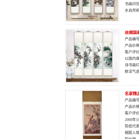
书画印
水自然
丝绸国
产品编号：
产品价
客户评
以国内
诗书画
鲜活气
名家精
产品编号：
产品价
客户评
2009
剪纸代
细腻入