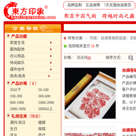
品牌监制 正品保障 7天无理由退换货
产品功能
所有分类
同类：丝绸卷轴剪纸画：京
·家居生活
找到相关宝贝
51
件
·服饰配饰
·办公用品
价格：
请选择
排序方式：
·休闲娱乐
·摆件挂件
丝绸卷
·商务/政务
产品编号：
产品价格
（￥）
产品价
客户评
·50以下
·50-100
该幅卷轴
·100-300
·300-600
思，以
·600-1000
·1000-2000
肖文化
·2000-5000
·5000以上
礼尚往来
（场合）
·满月/百日
·婚嫁
·生日
·探病
丝绸卷
·开业
·乔迁