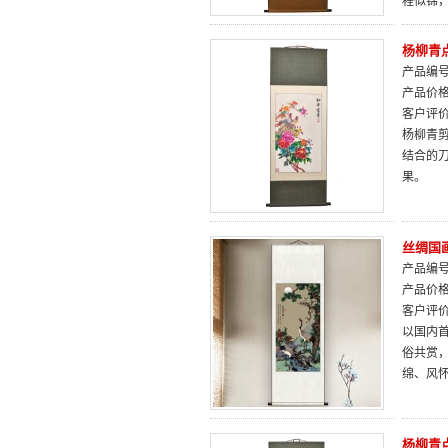
程似锦
杨柳青
产品编号：
产品价
客户评
杨柳青
结合的
果。
丝绸国
产品编号：
产品价
客户评
以国内
俗共赏
绵、风怀
杨柳青