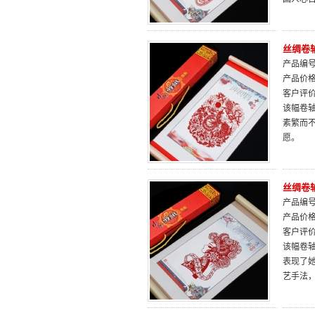
丝绸卷
产品编号：
产品价
客户评
该幅卷轴
素繁而
愿。
丝绸卷
产品编号：
产品价
客户评
该幅卷
表现了
艺手法