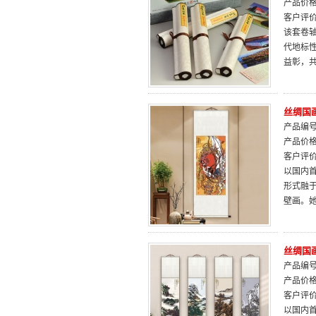
产品价
客户评
该套卷
代地标
益彰，
丝绸国
产品编号：
产品价
客户评
以国内
形式融
壁画。
丝绸国
产品编号：
产品价
客户评
以国内