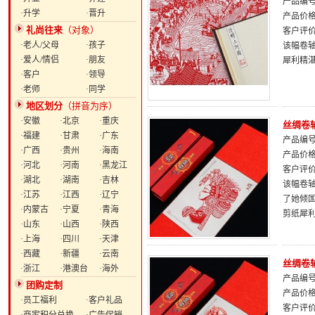
产品编号：
·升学
·晋升
产品价
礼尚往来
（对象）
客户评
·老人/父母
·孩子
该幅卷
·爱人/情侣
·朋友
犀利精
·客户
·领导
·老师
·同学
地区划分
（拼音为序）
·安徽
·北京
·重庆
丝绸卷
·福建
·甘肃
·广东
产品编号：
·广西
·贵州
·海南
产品价
·河北
·河南
·黑龙江
客户评
·湖北
·湖南
·吉林
该幅卷
·江苏
·江西
·辽宁
了她倾
·内蒙古
·宁夏
·青海
剪纸犀
·山东
·山西
·陕西
·上海
·四川
·天津
·西藏
·新疆
·云南
丝绸卷
·浙江
·港澳台
·海外
产品编号：
团购定制
产品价
·员工福利
·客户礼品
客户评