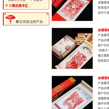
·商家积分兑换
·广告促销
该幅卷
少数民族专区
桂英戎
目中千
丝绸卷
产品编号：
产品价
客户评
“四君子
幅主题
剪纸英
丝绸卷
产品编号：
产品价
客户评
该幅卷
曲中孙
国人心