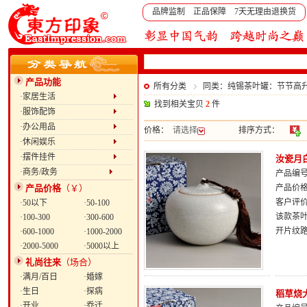
品牌监制 正品保障 7天无理由退换货
产品功能
所有分类
同类：纯锡茶叶罐：节节高
·家居生活
找到相关宝贝
2
件
·服饰配饰
·办公用品
价格：
请选择
排序方式：
·休闲娱乐
·摆件挂件
汝瓷月
·商务/政务
产品编号：
产品价格
（￥）
产品价
客户评
·50以下
·50-100
该款茶
·100-300
·300-600
开片纹
·600-1000
·1000-2000
·2000-5000
·5000以上
礼尚往来
（场合）
·满月/百日
·婚嫁
·生日
·探病
稻草烧
·开业
·乔迁