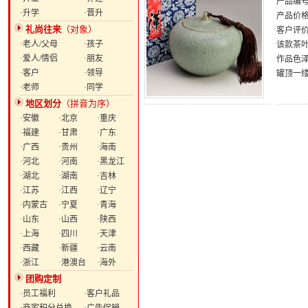
产品编号：
·升学
·晋升
产品价
礼尚往来
（对象）
客户评
·老人/父母
·孩子
该款茶
·爱人/情侣
·朋友
作品色
·客户
·领导
罐顶一
·老师
·同学
地区划分
（拼音为序）
·安徽
·北京
·重庆
·福建
·甘肃
·广东
·广西
·贵州
·海南
·河北
·河南
·黑龙江
·湖北
·湖南
·吉林
·江苏
·江西
·辽宁
·内蒙古
·宁夏
·青海
·山东
·山西
·陕西
·上海
·四川
·天津
·西藏
·新疆
·云南
·浙江
·港澳台
·海外
团购定制
·员工福利
·客户礼品