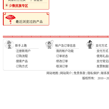
·商家积分兑换
·广告促销
少数民族专区
新手上路
帐户及订单信息
支付方式
·注册新用户
·我的帐户功能
·支付方式
·订购流程
·订单状态
·使用礼品
·搜索产品
·修改订单
·支付常见
·订购方式
·取消订单
·发票制度
网站地图
|
网站简介
|
免责条款
|
隐私保护
|
联系
版权所有： 2010－2026 Ea