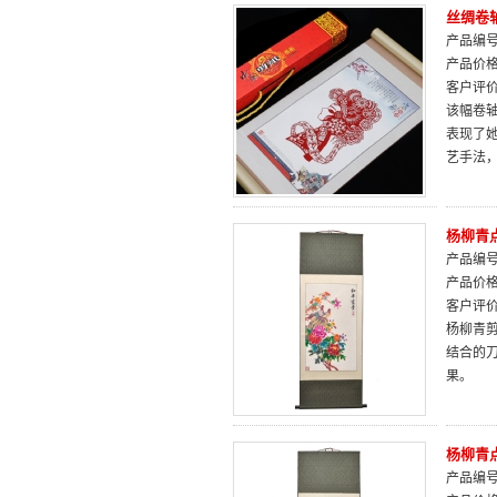
丝绸卷
产品编号：
产品价
客户评
该幅卷
表现了
艺手法
杨柳青
产品编号：
产品价
客户评
杨柳青
结合的
果。
杨柳青
产品编号：