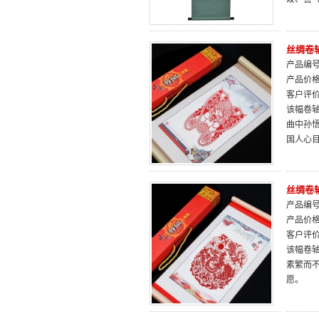
丝绸卷
产品编号：
产品价
客户评
该幅卷
曲中孙
国人心
丝绸卷
产品编号：
产品价
客户评
该幅卷轴
素繁而
愿。