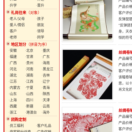
产品编号：
·升学
·晋升
产品价
礼尚往来
（对象）
客户评
·老人/父母
·孩子
反弹琵
·爱人/情侣
·朋友
“反弹琵
·客户
·领导
身，天
·老师
·同学
恒的符
地区划分
（拼音为序）
·安徽
·北京
·重庆
丝绸卷
·福建
·甘肃
·广东
产品编号：
·广西
·贵州
·海南
产品价
·河北
·河南
·黑龙江
客户评
·湖北
·湖南
·吉林
该幅卷轴
·江苏
·江西
·辽宁
思，以
·内蒙古
·宁夏
·青海
肖文化
·山东
·山西
·陕西
·上海
·四川
·天津
·西藏
·新疆
·云南
丝绸卷
·浙江
·港澳台
·海外
产品编号：
团购定制
产品价
·员工福利
·客户礼品
客户评