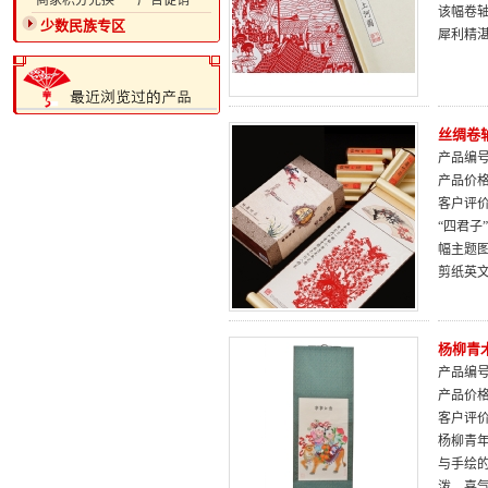
·商家积分兑换
·广告促销
该幅卷
少数民族专区
犀利精
丝绸卷
产品编号：
产品价
客户评
“四君子
幅主题
剪纸英
杨柳青
产品编号：
产品价
客户评
杨柳青
与手绘
泼、喜