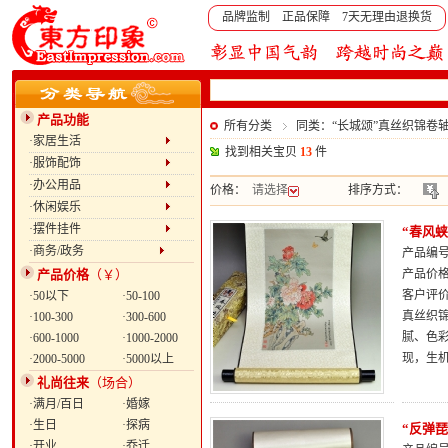
品牌监制 正品保障 7天无理由退换货
产品功能
所有分类
同类：“长城颂”真丝织锦卷
·家居生活
找到相关宝贝
13
件
·服饰配饰
·办公用品
价格：
请选择
排序方式：
·休闲娱乐
·摆件挂件
“春风
·商务/政务
产品编号：
产品价格
（￥）
产品价
客户评
·50以下
·50-100
真丝织
·100-300
·300-600
腻、色
·600-1000
·1000-2000
现，生
·2000-5000
·5000以上
礼尚往来
（场合）
·满月/百日
·婚嫁
·生日
·探病
“反弹
·开业
·乔迁