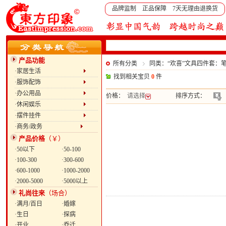
品牌监制 正品保障 7天无理由退换货
产品功能
所有分类
同类：“欢喜”文具四件套：笔
·家居生活
找到相关宝贝
0
件
·服饰配饰
·办公用品
价格：
请选择
排序方式：
·休闲娱乐
·摆件挂件
·商务/政务
产品价格
（￥）
·50以下
·50-100
·100-300
·300-600
·600-1000
·1000-2000
·2000-5000
·5000以上
礼尚往来
（场合）
·满月/百日
·婚嫁
·生日
·探病
·开业
·乔迁