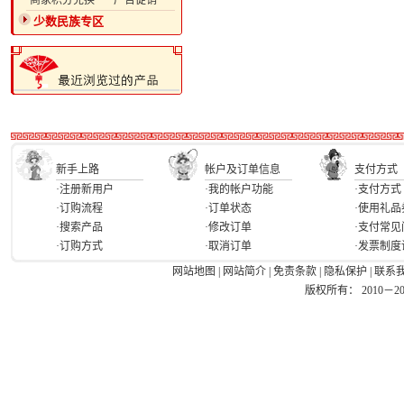
·商家积分兑换
·广告促销
少数民族专区
新手上路
帐户及订单信息
支付方式
·注册新用户
·我的帐户功能
·支付方式
·订购流程
·订单状态
·使用礼品
·搜索产品
·修改订单
·支付常见
·订购方式
·取消订单
·发票制度
网站地图
|
网站简介
|
免责条款
|
隐私保护
|
联系
版权所有： 2010－2026 Ea