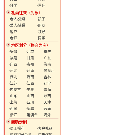
·升学
·晋升
礼尚往来
（对象）
·老人/父母
·孩子
·爱人/情侣
·朋友
·客户
·领导
·老师
·同学
地区划分
（拼音为序）
·安徽
·北京
·重庆
·福建
·甘肃
·广东
·广西
·贵州
·海南
·河北
·河南
·黑龙江
·湖北
·湖南
·吉林
·江苏
·江西
·辽宁
·内蒙古
·宁夏
·青海
·山东
·山西
·陕西
·上海
·四川
·天津
·西藏
·新疆
·云南
·浙江
·港澳台
·海外
团购定制
·员工福利
·客户礼品