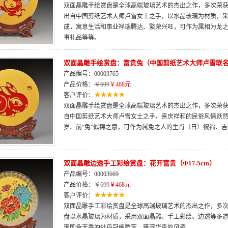
双面晶雕手绘赏盘是全球高端玻璃艺术的杰出之作，多次荣获“
出自中国剪纸艺术大师卢雪女士之手，以水晶玻璃为材质，
成，寓意生活和事业祥瑞腾达、繁荣兴旺，可作为属相为龙
事礼品等等。
双面晶雕手绘赏盘：富贵兔（中国剪纸艺术大师卢雪联
产品编号：00003765
产品价格：
￥699
￥468元
客户评价：
双面晶雕手绘赏盘是全球高端玻璃艺术的杰出之作，多次荣获“
自中国剪纸艺术大师卢雪女士之手，喜庆祥和的民俗风情跃
岁、前“兔”似锦之意，可作为属兔之人的生肖（日）祝福、
双面晶雕边透手工彩绘赏盘：花开富贵（Φ17.5cm）
产品编号：00003669
产品价格：
￥699
￥468元
客户评价：
双面晶雕手工彩绘赏盘是全球高端玻璃艺术的杰出之作，多次荣
盘以水晶玻璃为材质，采用双面晶雕、手工彩绘、边透等多
现国色天香的牡丹冠绝群芳、雍容华贵的风姿。