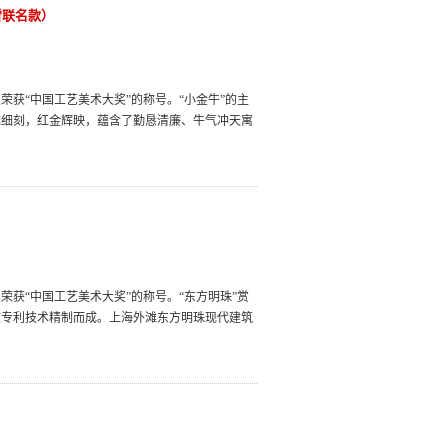
雪联名款）
获“中国工艺美术大奖”的称号。“小金牛”的主
雕细刻，红金辉映，蕴含了勤恳清廉、牛气冲天寓
。
获“中国工艺美术大奖”的称号。“东方明珠”赏
道专利技术精制而成。上海外滩东方明珠现代建筑