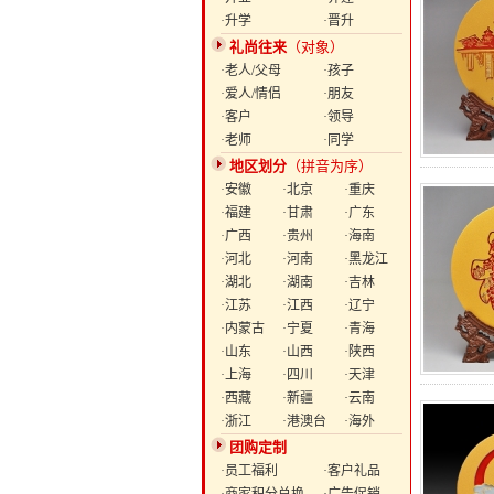
·升学
·晋升
礼尚往来
（对象）
·老人/父母
·孩子
·爱人/情侣
·朋友
·客户
·领导
·老师
·同学
地区划分
（拼音为序）
·安徽
·北京
·重庆
·福建
·甘肃
·广东
·广西
·贵州
·海南
·河北
·河南
·黑龙江
·湖北
·湖南
·吉林
·江苏
·江西
·辽宁
·内蒙古
·宁夏
·青海
·山东
·山西
·陕西
·上海
·四川
·天津
·西藏
·新疆
·云南
·浙江
·港澳台
·海外
团购定制
·员工福利
·客户礼品