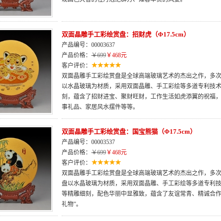
双面晶雕手工彩绘赏盘：招财虎（Φ17.5cm）
产品编号：00003637
产品价格：
￥699
￥468元
客户评价：
双面晶雕手工彩绘赏盘是全球高端玻璃艺术的杰出之作，多次荣
以水晶玻璃为材质，采用双面晶雕、手工彩绘等多道专利技
刻，蕴含了招财进宝、聚财旺财，工作生活如虎添翼的祝福
事礼品、家居风水摆件等等。
双面晶雕手工彩绘赏盘：国宝熊猫（Φ17.5cm）
产品编号：00003537
产品价格：
￥699
￥468元
客户评价：
双面晶雕手工彩绘赏盘是全球高端玻璃艺术的杰出之作，多次荣
盘以水晶玻璃为材质，采用双面晶雕、手工彩绘等多道专利
等精雕细刻，配色华丽中显雅致，蕴含了友谊常青、精诚合作
礼物”。