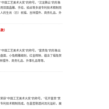
中国工艺美术大奖”的称号。“汉龙腾云”的形象
采用双面晶雕、手绘、掐丝等多道专利技术精制而
之人的生肖（日）祝福、吉祥摆件、商务礼品、外
名款）
中国工艺美术大奖”的称号。“富贵兔”的形象出
然盘面，小兔精雕细刻，红金辉映，蕴含了福兔贺
吉祥摆件、商务礼品、外事礼品等等。
获“中国工艺美术大奖”的称号。“花开富贵”赏
道专利技术精制而成。在晶莹剔透间流光溢彩，展