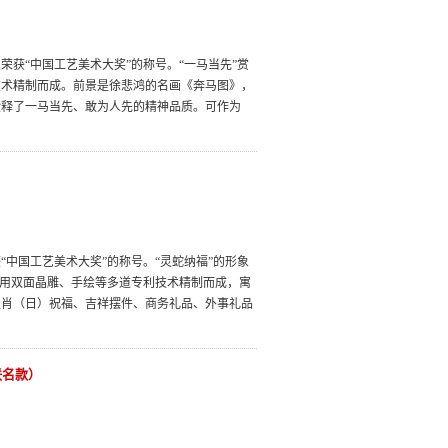
获“中国工艺美术大奖”的称号。“一马当先”赏
技术精制而成。前景是徐悲鸿的名画《奔马图》，
诠释了一马当先、敢为人先的精神品质。可作为
中国工艺美术大奖”的称号。“灵蛇纳福”的形象
采用双面晶雕、手绘等多道专利技术精制而成，寓
生肖（日）祝福、吉祥摆件、商务礼品、外事礼品
联名款）