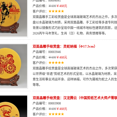
产品编号：00004041
产品价格：
￥699
￥468元
客户评价：
双面晶雕手工彩绘赏盘是全球高端玻璃艺术的杰出之作，多次荣
盘以水晶玻璃为材质，采用双面晶雕、手工彩绘等多道专利
背景以镜像形式巧妙呈现中国一线城市地标性建筑的剪影，
2026丙午马年贺礼、生肖（日）礼物、商务馈赠等等。
双面晶雕手绘赏盘：灵蛇纳福（Φ17.5cm）
产品编号：00003946
产品价格：
￥699
￥468元
客户评价：
双面晶雕手绘赏盘是全球高端玻璃艺术的杰出之作，多次荣获“
以世界级“非遗”剪纸艺术的形式呈现，以水晶玻璃为材质，
意生活和事业鸿运环身、迎祥纳福，可作为属相为蛇之人的
等等。
双面晶雕手绘赏盘：汉龙腾云（中国剪纸艺术大师卢雪
产品编号：00003908
产品价格：
￥699
￥468元
客户评价：