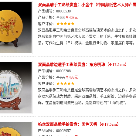
双面晶雕手工彩绘赏盘：小金牛（中国剪纸艺术大师卢
产品编号：00003530
产品价格：
￥699
￥468元
客户评价：
双面晶雕手工彩绘赏盘是全球高端玻璃艺术的杰出之作，多次荣
题形象出自中国剪纸艺术大师卢雪女士的手笔，牛犊形象精
意，可作为生肖（日）祝福、金融行业礼物、家居摆件等等
双面晶雕边透手工彩绘赏盘：东方明珠（Φ17.5cm）
产品编号：00003208
产品价格：
￥698
￥488元
客户评价：
双面晶雕手工彩绘赏盘是全球高端玻璃艺术的杰出之作，多次荣
盘以水晶玻璃为材质，采用双面晶雕、手工彩绘、边透等多
群，在晶莹剔透间流光溢彩，是别具特色的“上海礼物”。
掐丝双面晶雕手绘赏盘：国色天香（Φ17.5cm）
产品编号：00003957