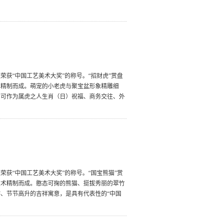
获“中国工艺美术大奖”的称号。“招财虎”赏盘
术精制而成。萌宠的小老虎与聚宝盆形象精雕细
，可作为属虎之人生肖（日）祝福、商务交往、外
获“中国工艺美术大奖”的称号。“国宝熊猫”赏
技术精制而成。憨态可掬的熊猫、挺拔秀丽的翠竹
、节节高升的吉祥寓意，是具有代表性的“中国