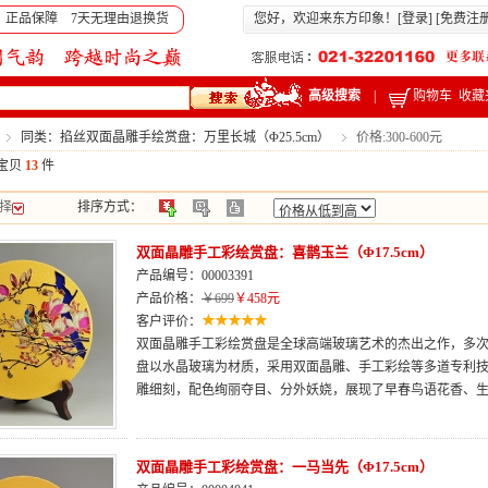
 正品保障 7天无理由退换货
您好，欢迎来东方印象！[
登录
] [
免费注
高级搜索
|
购物车
收藏
同类：掐丝双面晶雕手绘赏盘：万里长城（Φ25.5cm）
价格:300-600元
宝贝
13
件
择
排序方式：
双面晶雕手工彩绘赏盘：喜鹊玉兰（Φ17.5cm）
产品编号：00003391
产品价格：
￥699
￥458元
客户评价：
双面晶雕手工彩绘赏盘是全球高端玻璃艺术的杰出之作，多次荣
盘以水晶玻璃为材质，采用双面晶雕、手工彩绘等多道专利
雕细刻，配色绚丽夺目、分外妖娆，展现了早春鸟语花香、
双面晶雕手工彩绘赏盘：一马当先（Φ17.5cm）