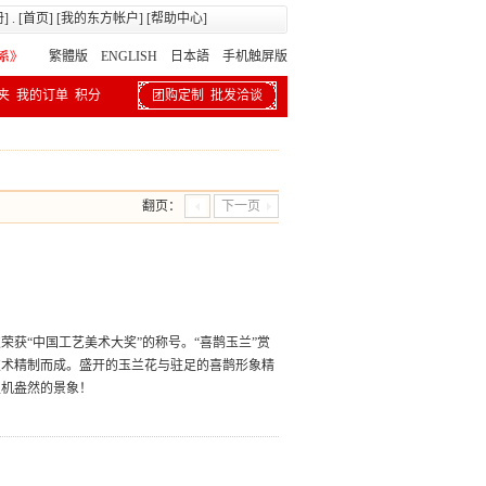
册
] . [
首页
] [
我的东方帐户
] [
帮助中心
]
繁體版
ENGLISH 日本語
手机触屏版
夹
我的订单
积分
团购定制
批发洽谈
翻页：
下一页
获“中国工艺美术大奖”的称号。“喜鹊玉兰”赏
技术精制而成。盛开的玉兰花与驻足的喜鹊形象精
生机盎然的景象！