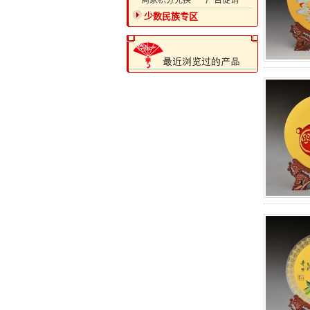
·商家积分兑换
·广告促销
少数民族专区