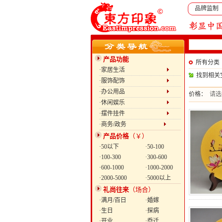
品牌监制
产品功能
所有分类
·家居生活
找到相关
·服饰配饰
·办公用品
价格：
请选
·休闲娱乐
·摆件挂件
·商务/政务
产品价格
（￥）
·50以下
·50-100
·100-300
·300-600
·600-1000
·1000-2000
·2000-5000
·5000以上
礼尚往来
（场合）
·满月/百日
·婚嫁
·生日
·探病
·开业
·乔迁