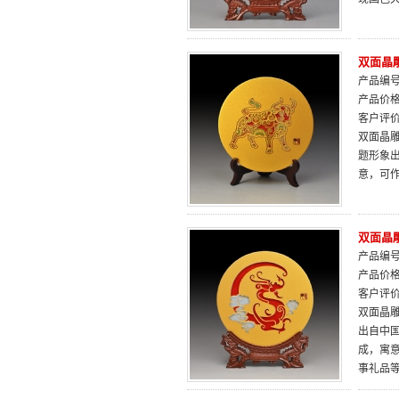
双面晶
产品编号：
产品价
客户评
双面晶雕
题形象
意，可
双面晶
产品编号：
产品价
客户评
双面晶雕
出自中
成，寓
事礼品