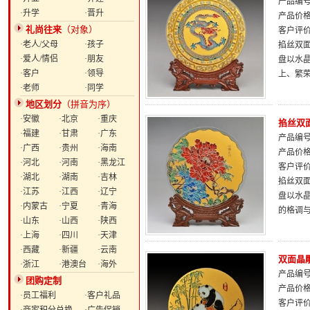
产品编号：
·升学
·晋升
产品价
礼尚往来
（对象）
客户评
·老人/父母
·孩子
掐丝双面
·爱人/情侣
·朋友
盘以水
·客户
·领导
上、繁
·老师
·同学
地区划分
（拼音为序）
·安徽
·北京
·重庆
掐丝双面
·福建
·甘肃
·广东
产品编号：
·广西
·贵州
·海南
产品价
·河北
·河南
·黑龙江
客户评
·湖北
·湖南
·吉林
掐丝双面
·江苏
·江西
·辽宁
盘以水
·内蒙古
·宁夏
·青海
的格调
·山东
·山西
·陕西
·上海
·四川
·天津
·西藏
·新疆
·云南
双面晶雕
·浙江
·港澳台
·海外
产品编号：
团购定制
产品价
·员工福利
·客户礼品
客户评