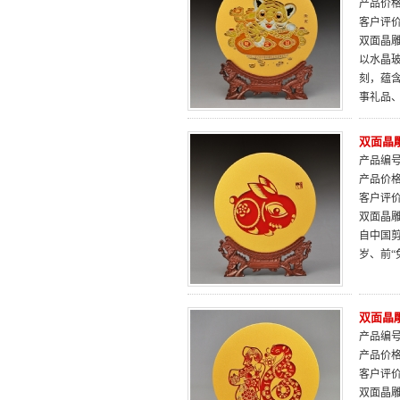
产品价
客户评
双面晶雕
以水晶
刻，蕴
事礼品
双面晶
产品编号：
产品价
客户评
双面晶雕
自中国
岁、前
双面晶雕
产品编号：
产品价
客户评
双面晶雕