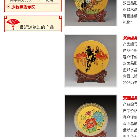
·商家积分兑换
·广告促销
双面晶雕
少数民族专区
盘以水
等精雕
礼物”。
双面晶雕
产品编号：
产品价
客户评
双面晶雕
盘以水
背景以
2026
双面晶雕
产品编号：
产品价
客户评
双面晶雕
盘以水
现国色