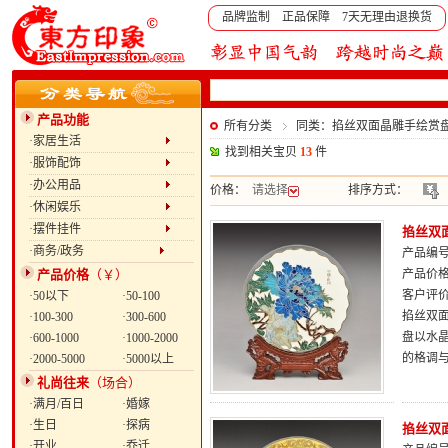
品牌监制 正品保障 7天无理由退换货
产品功能
所有分类
同类：掐丝双面晶雕手绘赏盘：
·家居生活
找到相关宝贝
13
件
·服饰配饰
·办公用品
价格：
请选择
排序方式：
·休闲娱乐
·摆件挂件
掐丝双面
·商务/政务
产品编号：
产品价格
（￥）
产品价
客户评
·50以下
·50-100
掐丝双面
·100-300
·300-600
盘以水
·600-1000
·1000-2000
的格调
·2000-5000
·5000以上
礼尚往来
（场合）
·满月/百日
·婚嫁
·生日
·探病
掐丝双面
·开业
·乔迁