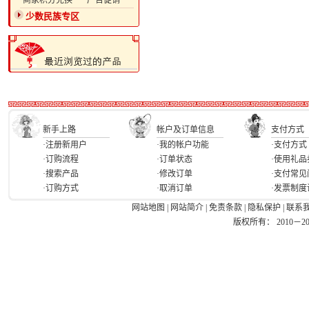
·商家积分兑换
·广告促销
少数民族专区
新手上路
帐户及订单信息
支付方式
·注册新用户
·我的帐户功能
·支付方式
·订购流程
·订单状态
·使用礼品
·搜索产品
·修改订单
·支付常见
·订购方式
·取消订单
·发票制度
网站地图
|
网站简介
|
免责条款
|
隐私保护
|
联系
版权所有： 2010－2026 Ea