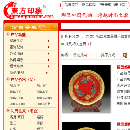
品牌监制 正品保障 7天无理由退换货
产品功能
所有分类
同类：掐丝双面晶雕手绘赏盘：
·家居生活
找到相关宝贝
3
件
·服饰配饰
·办公用品
价格：
请选择
排序方式：
·休闲娱乐
·摆件挂件
镜面线
·商务/政务
产品编号：
产品价格
（￥）
产品价
客户评
·50以下
·50-100
该赏盘
·100-300
·300-600
利技术
·600-1000
·1000-2000
极图蕴
·2000-5000
·5000以上
礼尚往来
（场合）
·满月/百日
·婚嫁
·生日
·探病
镜面线
·开业
·乔迁