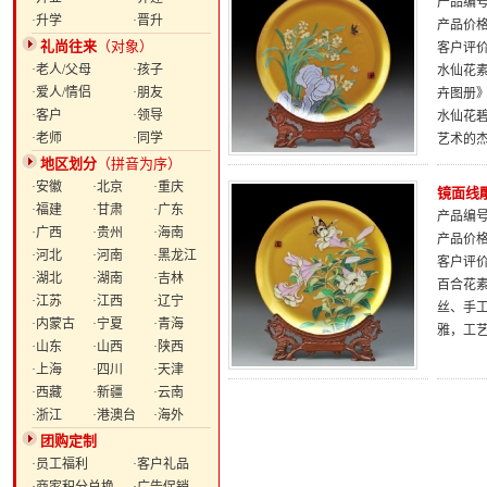
产品编号：
·升学
·晋升
产品价
礼尚往来
（对象）
客户评
·老人/父母
·孩子
水仙花素
·爱人/情侣
·朋友
卉图册
·客户
·领导
水仙花
·老师
·同学
艺术的
地区划分
（拼音为序）
·安徽
·北京
·重庆
镜面线
·福建
·甘肃
·广东
产品编号：
·广西
·贵州
·海南
产品价
·河北
·河南
·黑龙江
客户评
·湖北
·湖南
·吉林
百合花素
·江苏
·江西
·辽宁
丝、手
·内蒙古
·宁夏
·青海
雅，工
·山东
·山西
·陕西
·上海
·四川
·天津
·西藏
·新疆
·云南
·浙江
·港澳台
·海外
团购定制
·员工福利
·客户礼品