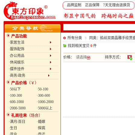
品牌监制 正品保障 7天无理由退换货
产品功能
所有分类
同类：掐丝双面晶雕手绘赏盘：
·家居生活
找到相关宝贝
0
件
·服饰配饰
·办公用品
价格：
请选择
排序方式：
·休闲娱乐
·摆件挂件
·商务/政务
产品价格
（￥）
·50以下
·50-100
·100-300
·300-600
·600-1000
·1000-2000
·2000-5000
·5000以上
礼尚往来
（场合）
·满月/百日
·婚嫁
·生日
·探病
·开业
·乔迁