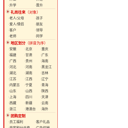
·升学
·晋升
礼尚往来
（对象）
·老人/父母
·孩子
·爱人/情侣
·朋友
·客户
·领导
·老师
·同学
地区划分
（拼音为序）
·安徽
·北京
·重庆
·福建
·甘肃
·广东
·广西
·贵州
·海南
·河北
·河南
·黑龙江
·湖北
·湖南
·吉林
·江苏
·江西
·辽宁
·内蒙古
·宁夏
·青海
·山东
·山西
·陕西
·上海
·四川
·天津
·西藏
·新疆
·云南
·浙江
·港澳台
·海外
团购定制
·员工福利
·客户礼品