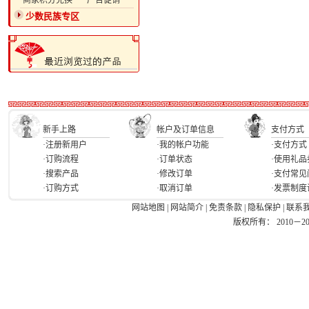
·商家积分兑换
·广告促销
少数民族专区
新手上路
帐户及订单信息
支付方式
·注册新用户
·我的帐户功能
·支付方式
·订购流程
·订单状态
·使用礼品
·搜索产品
·修改订单
·支付常见
·订购方式
·取消订单
·发票制度
网站地图
|
网站简介
|
免责条款
|
隐私保护
|
联系
版权所有： 2010－2026 Ea