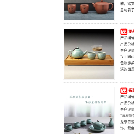
雅，铭
息与君
龙
产品编号：
产品价
客户评
“江山
色淡雅
溪的图
名
产品编号：
产品价
客户评
“深秋银
龙泉青
饰，紫