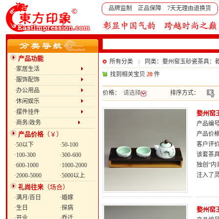
品牌监制 正品保障 7天无理由退换货
产品功能
所有分类
同类：婺州窑玉砂瓷茶具：
·家居生活
找到相关宝贝
20
件
·服饰配饰
·办公用品
价格：
请选择
排序方式：
·休闲娱乐
·摆件挂件
婺州窑
·商务/政务
产品编号：
产品价格
（￥）
产品价
客户评
·50以下
·50-100
该套茶
·100-300
·300-600
独创“内
·600-1000
·1000-2000
注入了
·2000-5000
·5000以上
礼尚往来
（场合）
·满月/百日
·婚嫁
·生日
·探病
婺州窑
·开业
·乔迁