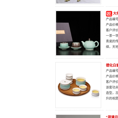
大
产品编号：
产品价
客户评
一茶一
青瓷的
绎，天
德化白
产品编号：
产品价
客户评
该套功
造型，
升的祝
“荷塘