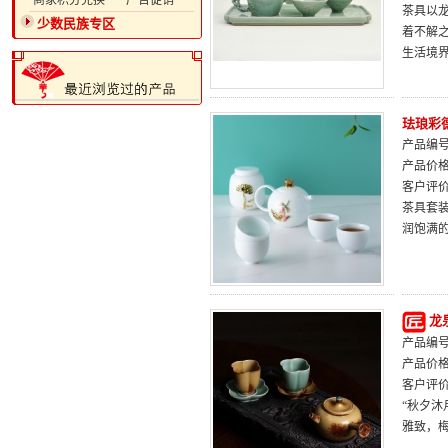
·商家积分兑换
·广告促销
茶具以
少数民族专区
着不解
生活境
珐琅彩
产品编号：
产品价
客户评
茶具套
润饱满
龙
产品编号：
产品价
客户评
“秋夕
雅致，