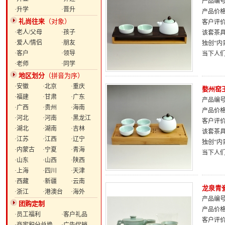
产品编号：
·升学
·晋升
产品价
礼尚往来
（对象）
客户评
·老人/父母
·孩子
该套茶
·爱人/情侣
·朋友
独创“
·客户
·领导
当下人
·老师
·同学
地区划分
（拼音为序）
·安徽
·北京
·重庆
婺州窑
·福建
·甘肃
·广东
产品编号：
·广西
·贵州
·海南
产品价
·河北
·河南
·黑龙江
客户评
·湖北
·湖南
·吉林
该套茶
·江苏
·江西
·辽宁
独创“
·内蒙古
·宁夏
·青海
当下人
·山东
·山西
·陕西
·上海
·四川
·天津
·西藏
·新疆
·云南
龙泉青
·浙江
·港澳台
·海外
产品编号：
团购定制
产品价
·员工福利
·客户礼品
客户评