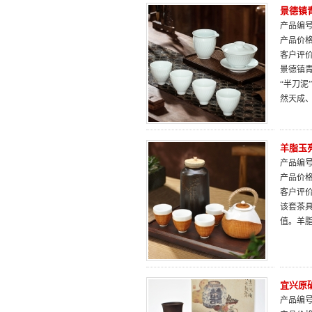
景德镇
产品编号：
产品价
客户评
景德镇
“半刀泥
然天成
羊脂玉
产品编号：
产品价
客户评
该套茶
值。羊
宜兴原
产品编号：