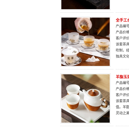
全手工
产品编号：
产品价
客户评
该套茶
吹制，
独具文
羊脂玉
产品编号：
产品价
客户评
该套茶
值。羊
灵动之