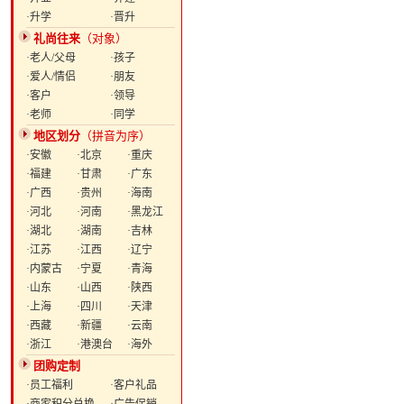
·升学
·晋升
礼尚往来
（对象）
·老人/父母
·孩子
·爱人/情侣
·朋友
·客户
·领导
·老师
·同学
地区划分
（拼音为序）
·安徽
·北京
·重庆
·福建
·甘肃
·广东
·广西
·贵州
·海南
·河北
·河南
·黑龙江
·湖北
·湖南
·吉林
·江苏
·江西
·辽宁
·内蒙古
·宁夏
·青海
·山东
·山西
·陕西
·上海
·四川
·天津
·西藏
·新疆
·云南
·浙江
·港澳台
·海外
团购定制
·员工福利
·客户礼品