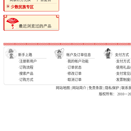
·商家积分兑换
·广告促销
少数民族专区
新手上路
帐户及订单信息
支付方式
·注册新用户
·我的帐户功能
·支付方式
·订购流程
·订单状态
·使用礼品
·搜索产品
·修改订单
·支付常见
·订购方式
·取消订单
·发票制度
网站地图
|
网站简介
|
免责条款
|
隐私保护
|
联系
版权所有： 2010－2026 Ea