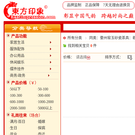
品牌监制 正品保障 7天无理由退换货
产品功能
所有分类
同类：婺州窑玉砂瓷茶具：
·家居生活
找到相关宝贝
0
件
·服饰配饰
·办公用品
价格：
请选择
排序方式：
·休闲娱乐
·摆件挂件
·商务/政务
产品价格
（￥）
·50以下
·50-100
·100-300
·300-600
·600-1000
·1000-2000
·2000-5000
·5000以上
礼尚往来
（场合）
·满月/百日
·婚嫁
·生日
·探病
·开业
·乔迁