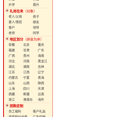
·升学
·晋升
礼尚往来
（对象）
·老人/父母
·孩子
·爱人/情侣
·朋友
·客户
·领导
·老师
·同学
地区划分
（拼音为序）
·安徽
·北京
·重庆
·福建
·甘肃
·广东
·广西
·贵州
·海南
·河北
·河南
·黑龙江
·湖北
·湖南
·吉林
·江苏
·江西
·辽宁
·内蒙古
·宁夏
·青海
·山东
·山西
·陕西
·上海
·四川
·天津
·西藏
·新疆
·云南
·浙江
·港澳台
·海外
团购定制
·员工福利
·客户礼品