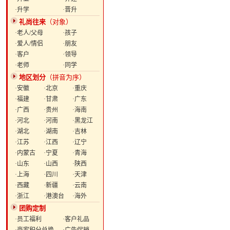
·升学
·晋升
礼尚往来
（对象）
·老人/父母
·孩子
·爱人/情侣
·朋友
·客户
·领导
·老师
·同学
地区划分
（拼音为序）
·安徽
·北京
·重庆
·福建
·甘肃
·广东
·广西
·贵州
·海南
·河北
·河南
·黑龙江
·湖北
·湖南
·吉林
·江苏
·江西
·辽宁
·内蒙古
·宁夏
·青海
·山东
·山西
·陕西
·上海
·四川
·天津
·西藏
·新疆
·云南
·浙江
·港澳台
·海外
团购定制
·员工福利
·客户礼品