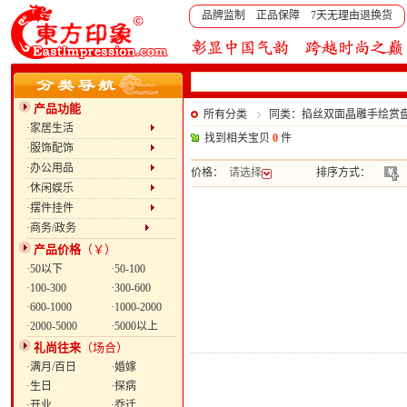
品牌监制 正品保障 7天无理由退换货
产品功能
所有分类
同类：掐丝双面晶雕手绘赏盘
·家居生活
找到相关宝贝
0
件
·服饰配饰
·办公用品
价格：
请选择
排序方式：
·休闲娱乐
·摆件挂件
·商务/政务
产品价格
（￥）
·50以下
·50-100
·100-300
·300-600
·600-1000
·1000-2000
·2000-5000
·5000以上
礼尚往来
（场合）
·满月/百日
·婚嫁
·生日
·探病
·开业
·乔迁