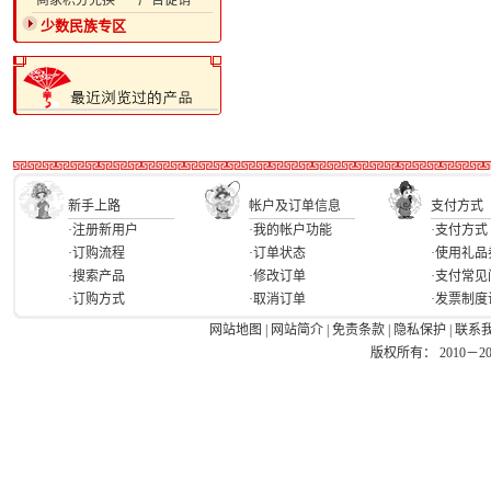
·商家积分兑换
·广告促销
少数民族专区
新手上路
帐户及订单信息
支付方式
·注册新用户
·我的帐户功能
·支付方式
·订购流程
·订单状态
·使用礼品
·搜索产品
·修改订单
·支付常见
·订购方式
·取消订单
·发票制度
网站地图
|
网站简介
|
免责条款
|
隐私保护
|
联系
版权所有： 2010－2026 Ea