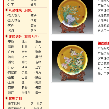
产品编号：
·升学
·晋升
产品价
礼尚往来
（对象）
客户评
·老人/父母
·孩子
水仙花素
·爱人/情侣
·朋友
卉图册
·客户
·领导
水仙花
·老师
·同学
艺术的
地区划分
（拼音为序）
·安徽
·北京
·重庆
镜面线
·福建
·甘肃
·广东
产品编号：
·广西
·贵州
·海南
产品价
·河北
·河南
·黑龙江
客户评
·湖北
·湖南
·吉林
百合花素
·江苏
·江西
·辽宁
丝、手
·内蒙古
·宁夏
·青海
雅，工
·山东
·山西
·陕西
·上海
·四川
·天津
·西藏
·新疆
·云南
·浙江
·港澳台
·海外
团购定制
·员工福利
·客户礼品