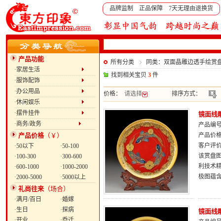
品牌监制 正品保障 7天无理由退换货
产品功能
所有分类
同类：双面晶雕边透手绘赏盘
·家居生活
找到相关宝贝
3
件
·服饰配饰
·办公用品
价格：
请选择
排序方式：
·休闲娱乐
·摆件挂件
镜面线
·商务/政务
产品编号：
产品价格
（￥）
产品价
客户评
·50以下
·50-100
该赏盘
·100-300
·300-600
利技术
·600-1000
·1000-2000
极图蕴
·2000-5000
·5000以上
礼尚往来
（场合）
·满月/百日
·婚嫁
·生日
·探病
镜面线
·开业
·乔迁