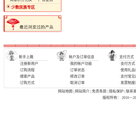
·商家积分兑换
·广告促销
少数民族专区
新手上路
帐户及订单信息
支付方式
·注册新用户
·我的帐户功能
·支付方式
·订购流程
·订单状态
·使用礼品
·搜索产品
·修改订单
·支付常见
·订购方式
·取消订单
·发票制度
网站地图
|
网站简介
|
免责条款
|
隐私保护
|
联系
版权所有： 2010－2026 Ea