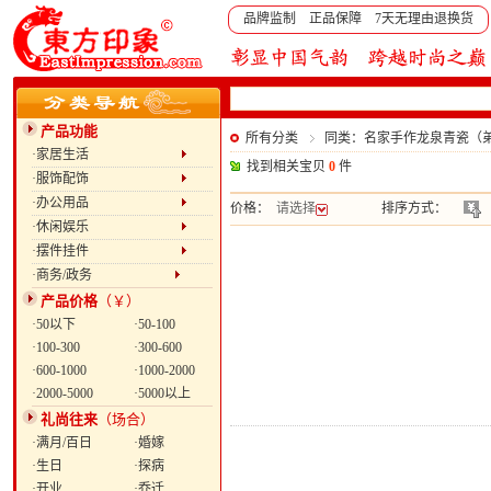
品牌监制 正品保障 7天无理由退换货
产品功能
所有分类
同类：名家手作龙泉青瓷（弟
·家居生活
找到相关宝贝
0
件
·服饰配饰
·办公用品
价格：
请选择
排序方式：
·休闲娱乐
·摆件挂件
·商务/政务
产品价格
（￥）
·50以下
·50-100
·100-300
·300-600
·600-1000
·1000-2000
·2000-5000
·5000以上
礼尚往来
（场合）
·满月/百日
·婚嫁
·生日
·探病
·开业
·乔迁