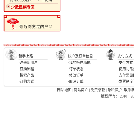
·商家积分兑换
·广告促销
少数民族专区
新手上路
帐户及订单信息
支付方式
·注册新用户
·我的帐户功能
·支付方式
·订购流程
·订单状态
·使用礼品
·搜索产品
·修改订单
·支付常见
·订购方式
·取消订单
·发票制度
网站地图
|
网站简介
|
免责条款
|
隐私保护
|
联系
版权所有： 2010－2026 Ea