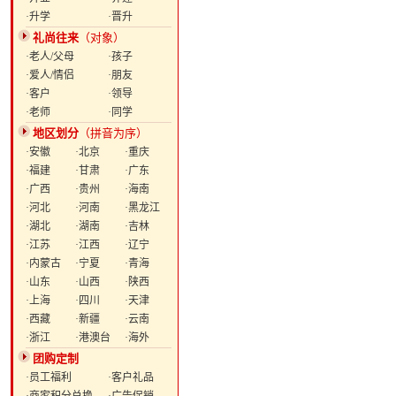
·升学
·晋升
礼尚往来
（对象）
·老人/父母
·孩子
·爱人/情侣
·朋友
·客户
·领导
·老师
·同学
地区划分
（拼音为序）
·安徽
·北京
·重庆
·福建
·甘肃
·广东
·广西
·贵州
·海南
·河北
·河南
·黑龙江
·湖北
·湖南
·吉林
·江苏
·江西
·辽宁
·内蒙古
·宁夏
·青海
·山东
·山西
·陕西
·上海
·四川
·天津
·西藏
·新疆
·云南
·浙江
·港澳台
·海外
团购定制
·员工福利
·客户礼品