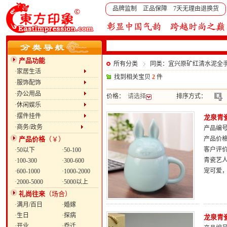
品牌监制 正品保障 7天无理由退换货
产品功能
所有分类
同类：宜兴原矿红清水泥全
·家居生活
找到相关宝贝
2
件
·服饰配饰
·办公用品
价格：
请选择
排序方式：
·休闲娱乐
·摆件挂件
龙泉青
·商务/政务
产品编号：
产品价格
（￥）
产品价
客户评
·50以下
·50-100
青瓷艺
·100-300
·300-600
宠可爱
·600-1000
·1000-2000
·2000-5000
·5000以上
礼尚往来
（场合）
·满月/百日
·婚嫁
·生日
·探病
龙泉青
·开业
·乔迁