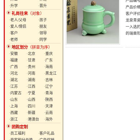
产品编号：
·升学
·晋升
产品价
礼尚往来
（对象）
客户评
·老人/父母
·孩子
龙泉青瓷
·爱人/情侣
·朋友
一入选
·客户
·领导
的瑞兽
·老师
·同学
地区划分
（拼音为序）
·安徽
·北京
·重庆
·福建
·甘肃
·广东
·广西
·贵州
·海南
·河北
·河南
·黑龙江
·湖北
·湖南
·吉林
·江苏
·江西
·辽宁
·内蒙古
·宁夏
·青海
·山东
·山西
·陕西
·上海
·四川
·天津
·西藏
·新疆
·云南
·浙江
·港澳台
·海外
团购定制
·员工福利
·客户礼品