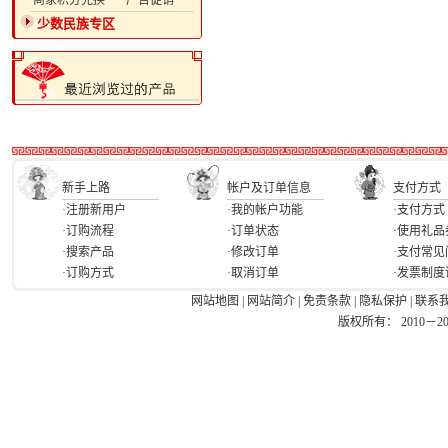
·商家积分兑换
·广告促销
少数民族专区
新手上路
帐户及订单信息
支付方式
·注册新用户
·我的帐户功能
·支付方式
·订购流程
·订单状态
·使用礼品
·搜索产品
·修改订单
·支付常见
·订购方式
·取消订单
·发票制度
网站地图
|
网站简介
|
免责条款
|
隐私保护
|
联系
版权所有： 2010－2026 Ea