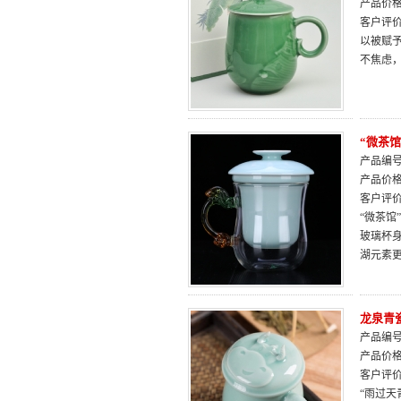
产品价
客户评
以被赋
不焦虑
“微茶
产品编号：
产品价
客户评
“微茶
玻璃杯
湖元素
龙泉青
产品编号：
产品价
客户评
“雨过天