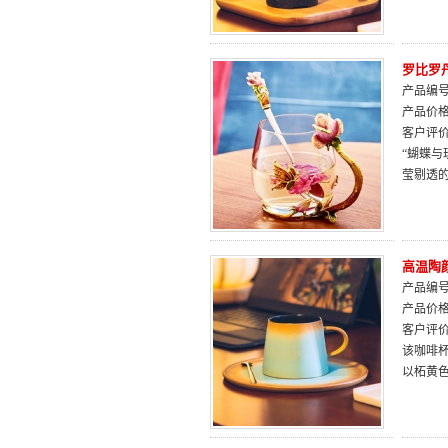
罗比罗
产品编号：
产品价
客户评
“蝴蝶
莹剔透
高温陶
产品编号：
产品价
客户评
该咖啡杯
以柘黄