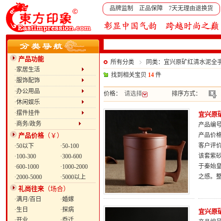
品牌监制 正品保障 7天无理由退换货
产品功能
所有分类
同类：宜兴原矿红清水泥全
·家居生活
找到相关宝贝
14
件
·服饰配饰
·办公用品
价格：
请选择
排序方式：
·休闲娱乐
·摆件挂件
宜兴原
·商务/政务
产品编号：
产品价格
（￥）
产品价
客户评
·50以下
·50-100
该套紫
·100-300
·300-600
于秦始
·600-1000
·1000-2000
之感。整
·2000-5000
·5000以上
礼尚往来
（场合）
·满月/百日
·婚嫁
·生日
·探病
宜兴原
·开业
·乔迁