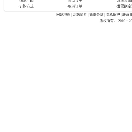
·搜索产品
·修改订单
·支付常见
·订购方式
·取消订单
·发票制度
网站地图
|
网站简介
|
免责条款
|
隐私保护
|
联系
版权所有： 2010－2026 Ea