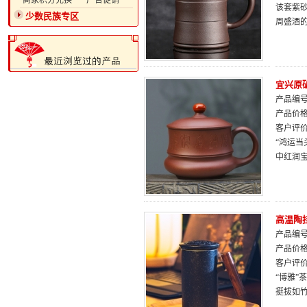
·商家积分兑换
·广告促销
该套紫
少数民族专区
周盛酒
宜兴原
产品编号：
产品价
客户评
“鸿运
中红润
高温陶
产品编号：
产品价
客户评
“博雅
挺拔如