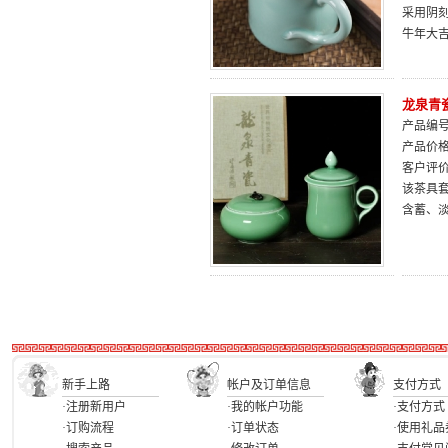
采用阴
牛年大
龙泉青
产品编号：
产品价
客户评
该茶具
含蓄、
新手上路
帐户及订单信息
支付方式
·注册新用户
·我的帐户功能
·支付方式
·订购流程
·订单状态
·使用礼品