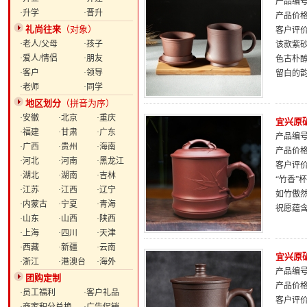
产品编号：
·升学
·晋升
产品价
礼尚往来
（对象）
客户评
·老人/父母
·孩子
该款紫
·爱人/情侣
·朋友
色古朴
·客户
·领导
留白的
·老师
·同学
地区划分
（拼音为序）
·安徽
·北京
·重庆
宜兴原
·福建
·甘肃
·广东
产品编号：
·广西
·贵州
·海南
产品价
·河北
·河南
·黑龙江
客户评
·湖北
·湖南
·吉林
“竹香”
·江苏
·江西
·辽宁
如竹傲
·内蒙古
·宁夏
·青海
祝愿蕴
·山东
·山西
·陕西
·上海
·四川
·天津
·西藏
·新疆
·云南
宜兴原
·浙江
·港澳台
·海外
产品编号：
团购定制
产品价
·员工福利
·客户礼品
客户评